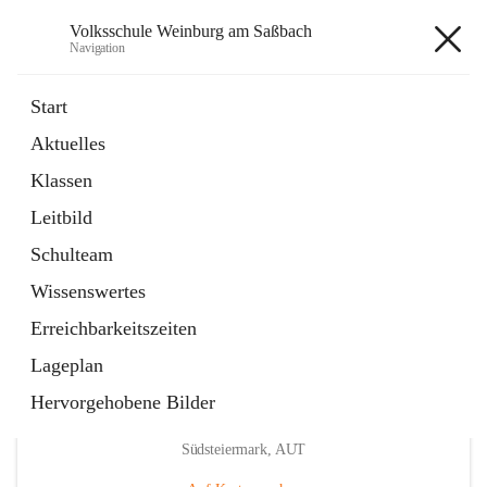
Volksschule Weinburg am Saßbach
Navigation
Volksschule Weinburg am
Start
Saßbach
Aktuelles
Klassen
öffnet
Termine
Leitbild
in
Externe Webseite
neuem
Schulteam
Tab
Wissenswertes
Erreichbarkeitszeiten
Lageplan
Hervorgehobene Bilder
Hauptadresse
Weinburg am Saßbach 55, 8481 Sankt Veit in der
Südsteiermark, AUT