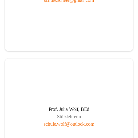
schule.scheer@gmail.com
Ressourcen
Durch die aktive Mitverantwortung aller am 
Schulleben beteiligten Personen
Durch Weiterführung des Ideals lebenslangen 
Lernens für Kinder, Eltern und PädagogInnen
Durch Wahrnehmen der SchülerInnen als individuelle 
Persönlichkeiten und einfühlsame Begegnungen mit 
jedem Schüler. Übernahme der Verantwortung der 
Eltern für die persönliche Entwicklung ihrer Kinder 
durch positive Lernerfahrungen in einer von Respekt 
getragenen sozialen Gemeinschaft.
Die Schule als Ort der Gemeinschaft und der Kooperation
Prof. Julia Wolf, BEd
Stützlehrerin
Um die Herausforderungen zu meistern, etablieren 
schule.wolf@outlook.com
wir eine Erziehungspartnerschaft, die von Offenheit, 
gegenseitige Wertschätzung, Respekt, Freundlichkeit 