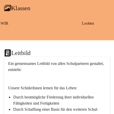
g
Klassen
a
m
S
a
WIR
Leoben
ß
b
a
c
h
Leitbild
Ein gemeinsames Leitbild von allen Schulpartnern gestaltet, 
entsteht:
Unsere SchülerInnen lernen für das Leben:
Durch bestmögliche Förderung ihrer individuellen 
Fähigkeiten und Fertigkeiten
Durch Schaffung einer Basis für den weiteren Schul- 