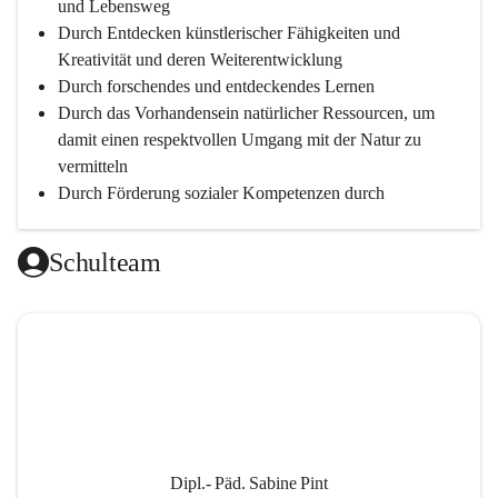
und Lebensweg
Durch Entdecken künstlerischer Fähigkeiten und 
Kreativität und deren Weiterentwicklung
Durch forschendes und entdeckendes Lernen
Durch das Vorhandensein natürlicher Ressourcen, um 
damit einen respektvollen Umgang mit der Natur zu 
vermitteln
Durch Förderung sozialer Kompetenzen durch 
gegenseitige Akzeptanz und Wertschätzung
Durch Einsatz moderner Lehrmittel für einen 
Schulteam
zeitgerechten Unterricht
Durch die Zusammenarbeit mit außerschulischen 
Personen, wird dann eine lebendige und intensive 
Auseinandersetzung mit der Wirtschaftssprache 
Englisch ermöglicht
Durch klare Absprachen und einen vorausschauenden 
Umgang mit den Leistungsanforderungen 
weiterführender Schulen
Dipl.- Päd. Sabine Pint
Durch vorausschauende Jahresplanung