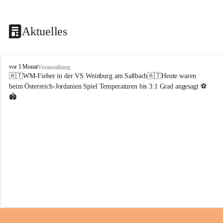
Aktuelles
V
vor 1 Monat
Veranstaltung
o
🇦🇹WM-Fieber in der VS Weinburg am Saßbach🇦🇹Heute waren 
l
beim Österreich-Jordanien Spiel Temperaturen bis 3:1 Grad angesagt ⚽️
k
🏟️
s
s
c
h
u
l
e
W
e
i
n
b
u
r