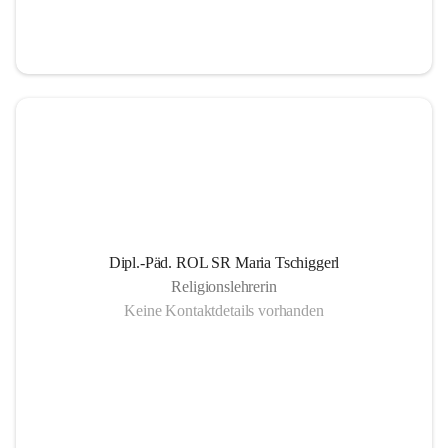
Informationsaustausch über organisatorische und 
schulische Termine.
Gemeinsam organisierte Schulprojekte, die zur 
Gesundheitsförderung der SchülerInnen Eltern und 
LehrerInnen dienen
Einrichtung eines SMS- und E-Mail- Dienstes. Leben 
der Gemeinschaft auch außerhalb des schulischen 
Bereiches, eine offene Gesprächskultur auf einer 
sachlichen Ebene mit allen SchulpartnerInnen.
Dipl.-Päd. ROL SR Maria Tschiggerl
Religionslehrerin
Keine Kontaktdetails vorhanden