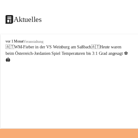
Aktuelles
V
vor 1 Monat
Veranstaltung
o
🇦🇹WM-Fieber in der VS Weinburg am Saßbach🇦🇹Heute waren 
l
beim Österreich-Jordanien Spiel Temperaturen bis 3:1 Grad angesagt ⚽️
k
🏟️
s
s
c
h
u
l
e
W
e
i
n
b
u
r