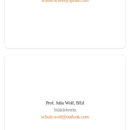
schule.scheer@gmail.com
Ressourcen
Durch die aktive Mitverantwortung aller am 
Schulleben beteiligten Personen
Durch Weiterführung des Ideals lebenslangen 
Lernens für Kinder, Eltern und PädagogInnen
Durch Wahrnehmen der SchülerInnen als individuelle 
Persönlichkeiten und einfühlsame Begegnungen mit 
jedem Schüler. Übernahme der Verantwortung der 
Eltern für die persönliche Entwicklung ihrer Kinder 
durch positive Lernerfahrungen in einer von Respekt 
getragenen sozialen Gemeinschaft.
Die Schule als Ort der Gemeinschaft und der Kooperation
Prof. Julia Wolf, BEd
Stützlehrerin
Um die Herausforderungen zu meistern, etablieren 
schule.wolf@outlook.com
wir eine Erziehungspartnerschaft, die von Offenheit, 
gegenseitige Wertschätzung, Respekt, Freundlichkeit 