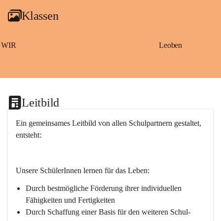
g
Klassen
a
m
S
a
WIR
Leoben
ß
b
a
c
h
Leitbild
Ein gemeinsames Leitbild von allen Schulpartnern gestaltet, 
entsteht:
Unsere SchülerInnen lernen für das Leben:
Durch bestmögliche Förderung ihrer individuellen 
Fähigkeiten und Fertigkeiten
Durch Schaffung einer Basis für den weiteren Schul- 