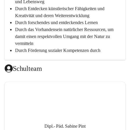
und Lebensweg
Durch Entdecken künstlerischer Fähigkeiten und 
Kreativität und deren Weiterentwicklung
Durch forschendes und entdeckendes Lernen
Durch das Vorhandensein natürlicher Ressourcen, um 
damit einen respektvollen Umgang mit der Natur zu 
vermitteln
Durch Förderung sozialer Kompetenzen durch 
gegenseitige Akzeptanz und Wertschätzung
Durch Einsatz moderner Lehrmittel für einen 
Schulteam
zeitgerechten Unterricht
Durch die Zusammenarbeit mit außerschulischen 
Personen, wird dann eine lebendige und intensive 
Auseinandersetzung mit der Wirtschaftssprache 
Englisch ermöglicht
Durch klare Absprachen und einen vorausschauenden 
Umgang mit den Leistungsanforderungen 
weiterführender Schulen
Dipl.- Päd. Sabine Pint
Durch vorausschauende Jahresplanung