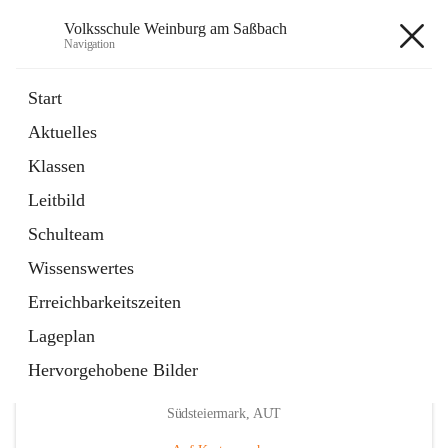
Volksschule Weinburg am Saßbach
Navigation
Volksschule Weinburg am
Start
Saßbach
Aktuelles
Klassen
öffnet
Termine
Leitbild
in
Externe Webseite
neuem
Schulteam
Tab
Wissenswertes
Erreichbarkeitszeiten
Lageplan
Hervorgehobene Bilder
Hauptadresse
Weinburg am Saßbach 55, 8481 Sankt Veit in der
Südsteiermark, AUT