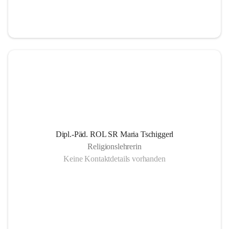
Informationsaustausch über organisatorische und 
schulische Termine.
Gemeinsam organisierte Schulprojekte, die zur 
Gesundheitsförderung der SchülerInnen Eltern und 
LehrerInnen dienen
Einrichtung eines SMS- und E-Mail- Dienstes. Leben 
der Gemeinschaft auch außerhalb des schulischen 
Bereiches, eine offene Gesprächskultur auf einer 
sachlichen Ebene mit allen SchulpartnerInnen.
Dipl.-Päd. ROL SR Maria Tschiggerl
Religionslehrerin
Keine Kontaktdetails vorhanden