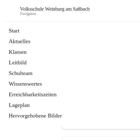
Volksschule Weinburg am Saßbach
Navigation
Start
Aktuelles
öffnet
Termine
Klassen
in
Externe Webseite
neuem
Leitbild
Tab
Schulteam
Wissenswertes
Erreichbarkeitszeiten
Lageplan
Hervorgehobene Bilder