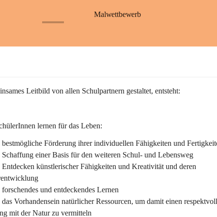
S
S
a
a
Malwettbewerb
ß
ß
+26
b
b
a
a
c
c
h
h
nsames Leitbild von allen Schulpartnern gestaltet, entsteht:
hülerInnen lernen für das Leben:
bestmögliche Förderung ihrer individuellen Fähigkeiten und Fertigkeit
 Schaffung einer Basis für den weiteren Schul- und Lebensweg
Entdecken künstlerischer Fähigkeiten und Kreativität und deren 
rentwicklung
 forschendes und entdeckendes Lernen
das Vorhandensein natürlicher Ressourcen, um damit einen respektvol
g mit der Natur zu vermitteln