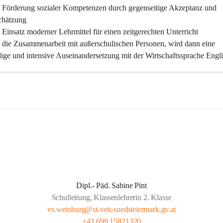
 Förderung sozialer Kompetenzen durch gegenseitige Akzeptanz und 
chätzung
Einsatz moderner Lehrmittel für einen zeitgerechten Unterricht
 die Zusammenarbeit mit außerschulischen Personen, wird dann eine 
ige und intensive Auseinandersetzung mit der Wirtschaftssprache Engli
licht
 klare Absprachen und einen vorausschauenden Umgang mit den 
ungsanforderungen weiterführender Schulen
 vorausschauende Jahresplanung
iche Förderung für unsere Kinder:
 Spaß und Freude am Unterrichten und Lernen
 eine kooperative Gemeinschaft im Kollegium sowie mit den Eltern
Dipl.- Päd. Sabine Pint
Nutzen aller unterschiedlichen Kompetenzen in Kollegien und Elterns
Schulleitung, Klassenlehrerin 2. Klasse
 Maßnahmen zum gegenseitigen Vertrauensaufbau
vs.weinburg@st-veit-suedsteiermark.gv.at
 Maßnahmen zur Förderung der individuellen Fähigkeiten und Fertigke
+43 699 15821320
r Eigenverantwortlichkeit