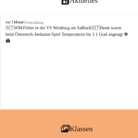
Aktuelles
V
vor 1 Monat
Veranstaltung
o
🇦🇹WM-Fieber in der VS Weinburg am Saßbach🇦🇹Heute waren 
l
beim Österreich-Jordanien Spiel Temperaturen bis 3:1 Grad angesagt ⚽️
k
🏟️
s
s
c
h
u
l
e
W
e
i
n
b
u
r
g
Klassen
a
m