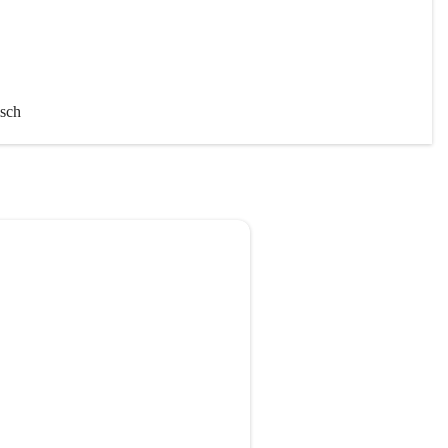
sch 
chaft
iten 