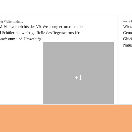
V
vor 2
 & Weiterbildung
o
INT-Unterrichts der VS Weinburg erforschen die 
Wir t
l
 Schüler die wichtige Rolle des Regenwurms für 
Gemei
k
nwachstum und Umwelt.🪱
Glück
s
Natur
s
c
h
u
l
e
+1
W
e
i
n
b
u
r
g
a
m