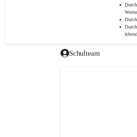
Durch
Werts
Durch 
Durch
lebend
ermög
Durch
Schulteam
Leist
Durch
Bestmögl
Durch
Durch
Durch 
Durch
Durch
und de