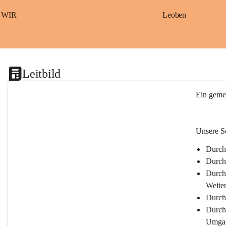
S
a
WIR
Leoben
ß
b
a
c
h
Leitbild
Ein gemei
Unsere Sc
Durch 
Durch
Durch 
Weite
Durch
Durch 
Umgan