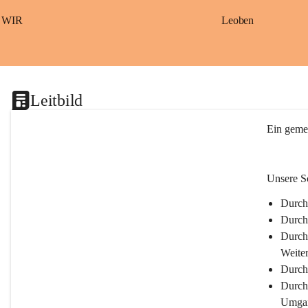
S
a
WIR
Leoben
ß
b
a
c
h
Leitbild
Ein gemei
Unsere Sc
Durch 
Durch
Durch 
Weite
Durch
Durch 
Umgan