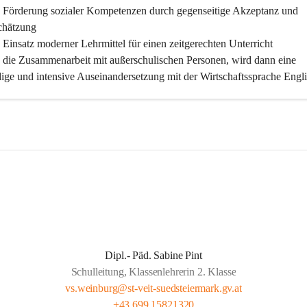
 Förderung sozialer Kompetenzen durch gegenseitige Akzeptanz und 
chätzung
Einsatz moderner Lehrmittel für einen zeitgerechten Unterricht
 die Zusammenarbeit mit außerschulischen Personen, wird dann eine 
ige und intensive Auseinandersetzung mit der Wirtschaftssprache Engli
licht
 klare Absprachen und einen vorausschauenden Umgang mit den 
ungsanforderungen weiterführender Schulen
 vorausschauende Jahresplanung
iche Förderung für unsere Kinder:
 Spaß und Freude am Unterrichten und Lernen
 eine kooperative Gemeinschaft im Kollegium sowie mit den Eltern
Dipl.- Päd. Sabine Pint
Nutzen aller unterschiedlichen Kompetenzen in Kollegien und Elterns
Schulleitung, Klassenlehrerin 2. Klasse
 Maßnahmen zum gegenseitigen Vertrauensaufbau
vs.weinburg@st-veit-suedsteiermark.gv.at
 Maßnahmen zur Förderung der individuellen Fähigkeiten und Fertigke
+43 699 15821320
r Eigenverantwortlichkeit