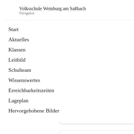
Volksschule Weinburg am Saßbach
Navigation
Start
Aktuelles
öffnet
Termine
Klassen
in
Externe Webseite
neuem
Leitbild
Tab
Schulteam
Wissenswertes
Erreichbarkeitszeiten
Lageplan
Hervorgehobene Bilder