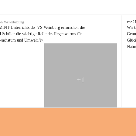
V
vor 2
 & Weiterbildung
o
INT-Unterrichts der VS Weinburg erforschen die 
Wir t
l
 Schüler die wichtige Rolle des Regenwurms für 
Gemei
k
nwachstum und Umwelt.🪱
Glück
s
Natur
s
c
h
u
l
e
+1
W
e
i
n
b
u
r
g
a
m