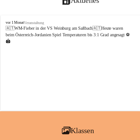
Aktuelles
V
vor 1 Monat
Veranstaltung
o
🇦🇹WM-Fieber in der VS Weinburg am Saßbach🇦🇹Heute waren 
l
beim Österreich-Jordanien Spiel Temperaturen bis 3:1 Grad angesagt ⚽️
k
🏟️
s
s
c
h
u
l
e
W
e
i
n
b
u
r
g
Klassen
a
m