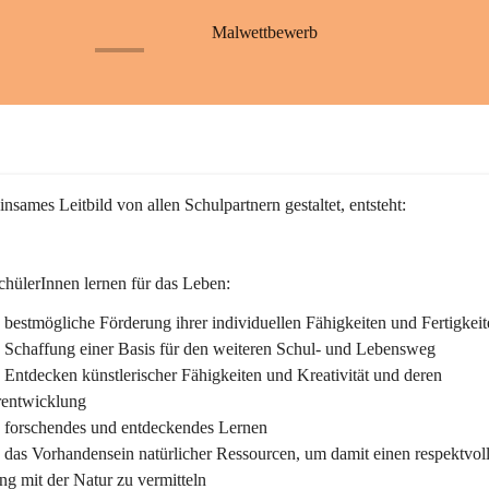
S
S
a
a
Malwettbewerb
ß
ß
+26
b
b
a
a
c
c
h
h
nsames Leitbild von allen Schulpartnern gestaltet, entsteht:
hülerInnen lernen für das Leben:
bestmögliche Förderung ihrer individuellen Fähigkeiten und Fertigkeit
 Schaffung einer Basis für den weiteren Schul- und Lebensweg
Entdecken künstlerischer Fähigkeiten und Kreativität und deren 
rentwicklung
 forschendes und entdeckendes Lernen
das Vorhandensein natürlicher Ressourcen, um damit einen respektvol
g mit der Natur zu vermitteln