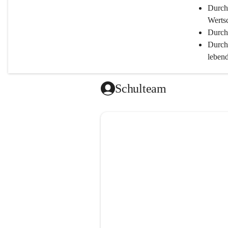
Durch
Werts
Durch 
Durch
lebend
ermög
Durch
Schulteam
Leist
Durch
Bestmögl
Durch
Durch
Durch 
Durch
Durch
und de