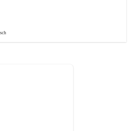
sch 
chaft
iten 