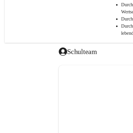
Durch
Werts
Durch 
Durch
lebend
ermög
Durch
Schulteam
Leist
Durch
Bestmögl
Durch
Durch
Durch 
Durch
Durch
und de