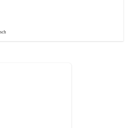
sch 
chaft
iten 