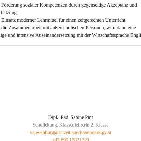
 Förderung sozialer Kompetenzen durch gegenseitige Akzeptanz und 
chätzung
Einsatz moderner Lehrmittel für einen zeitgerechten Unterricht
 die Zusammenarbeit mit außerschulischen Personen, wird dann eine 
ige und intensive Auseinandersetzung mit der Wirtschaftssprache Engli
licht
 klare Absprachen und einen vorausschauenden Umgang mit den 
ungsanforderungen weiterführender Schulen
 vorausschauende Jahresplanung
iche Förderung für unsere Kinder:
 Spaß und Freude am Unterrichten und Lernen
 eine kooperative Gemeinschaft im Kollegium sowie mit den Eltern
Dipl.- Päd. Sabine Pint
Nutzen aller unterschiedlichen Kompetenzen in Kollegien und Elterns
Schulleitung, Klassenlehrerin 2. Klasse
 Maßnahmen zum gegenseitigen Vertrauensaufbau
vs.weinburg@st-veit-suedsteiermark.gv.at
 Maßnahmen zur Förderung der individuellen Fähigkeiten und Fertigke
+43 699 15821320
r Eigenverantwortlichkeit