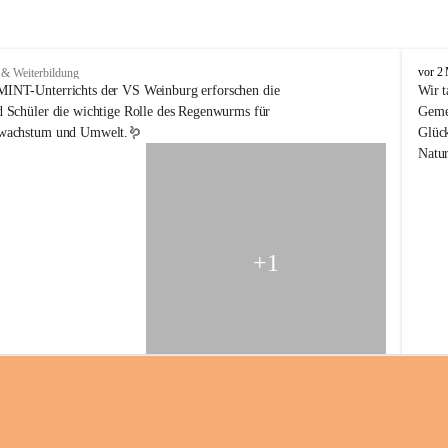
V
vor 2
 & Weiterbildung
o
INT-Unterrichts der VS Weinburg erforschen die 
Wir t
l
 Schüler die wichtige Rolle des Regenwurms für 
Gemei
k
nwachstum und Umwelt.🪱
Glück
s
Natur
s
c
h
u
l
e
+1
W
e
i
n
b
u
r
g
a
m