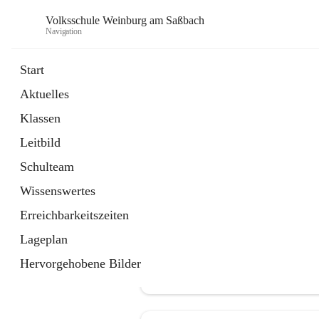
Volksschule Weinburg am Saßbach
Navigation
Start
Aktuelles
öffnet
Termine
Klassen
in
Externe Webseite
neuem
Leitbild
Tab
Schulteam
Wissenswertes
Erreichbarkeitszeiten
Lageplan
Hervorgehobene Bilder