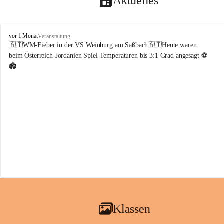
Aktuelles
V
vor 1 Monat
Veranstaltung
o
🇦🇹WM-Fieber in der VS Weinburg am Saßbach🇦🇹Heute waren 
l
beim Österreich-Jordanien Spiel Temperaturen bis 3:1 Grad angesagt ⚽️
k
🏟️
s
s
c
h
u
l
e
W
e
i
n
b
u
r
g
Klassen
a
m