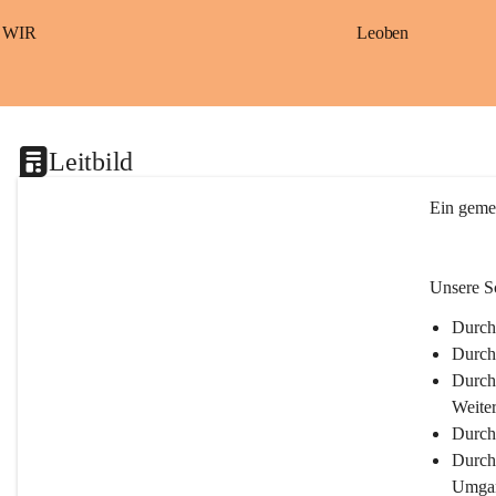
S
a
WIR
Leoben
ß
b
a
c
h
Leitbild
Ein gemei
Unsere Sc
Durch 
Durch
Durch 
Weite
Durch
Durch 
Umgan