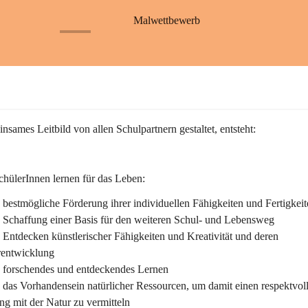
S
S
a
a
Malwettbewerb
ß
ß
+26
b
b
a
a
c
c
h
h
nsames Leitbild von allen Schulpartnern gestaltet, entsteht:
hülerInnen lernen für das Leben:
bestmögliche Förderung ihrer individuellen Fähigkeiten und Fertigkeit
 Schaffung einer Basis für den weiteren Schul- und Lebensweg
Entdecken künstlerischer Fähigkeiten und Kreativität und deren 
rentwicklung
 forschendes und entdeckendes Lernen
das Vorhandensein natürlicher Ressourcen, um damit einen respektvol
g mit der Natur zu vermitteln