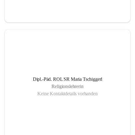
Informationsaustausch über organisatorische und 
schulische Termine.
Gemeinsam organisierte Schulprojekte, die zur 
Gesundheitsförderung der SchülerInnen Eltern und 
LehrerInnen dienen
Einrichtung eines SMS- und E-Mail- Dienstes. Leben 
der Gemeinschaft auch außerhalb des schulischen 
Bereiches, eine offene Gesprächskultur auf einer 
sachlichen Ebene mit allen SchulpartnerInnen.
Dipl.-Päd. ROL SR Maria Tschiggerl
Religionslehrerin
Keine Kontaktdetails vorhanden