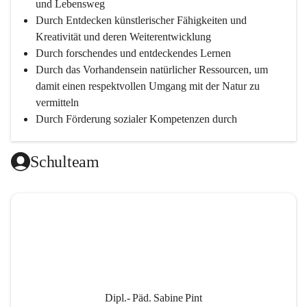
und Lebensweg
Durch Entdecken künstlerischer Fähigkeiten und 
Kreativität und deren Weiterentwicklung
Durch forschendes und entdeckendes Lernen
Durch das Vorhandensein natürlicher Ressourcen, um 
damit einen respektvollen Umgang mit der Natur zu 
vermitteln
Durch Förderung sozialer Kompetenzen durch 
gegenseitige Akzeptanz und Wertschätzung
Durch Einsatz moderner Lehrmittel für einen 
Schulteam
zeitgerechten Unterricht
Durch die Zusammenarbeit mit außerschulischen 
Personen, wird dann eine lebendige und intensive 
Auseinandersetzung mit der Wirtschaftssprache 
Englisch ermöglicht
Durch klare Absprachen und einen vorausschauenden 
Umgang mit den Leistungsanforderungen 
weiterführender Schulen
Dipl.- Päd. Sabine Pint
Durch vorausschauende Jahresplanung