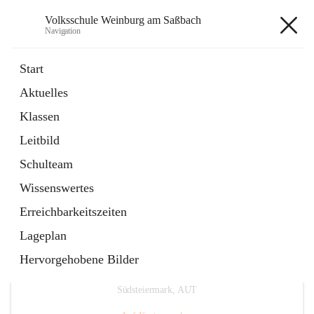
Volksschule Weinburg am Saßbach
Navigation
Volksschule Weinburg am
Start
Saßbach
Aktuelles
Klassen
öffnet
Termine
Leitbild
in
Externe Webseite
neuem
Schulteam
Tab
Wissenswertes
Erreichbarkeitszeiten
Lageplan
Hervorgehobene Bilder
Hauptadresse
Weinburg am Saßbach 55, 8481 Sankt Veit in der
Südsteiermark, AUT