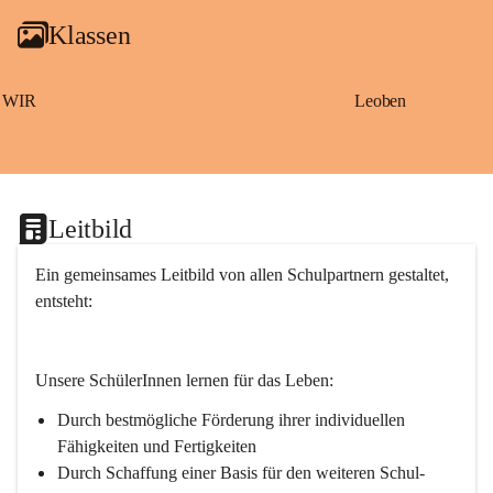
g
Klassen
a
m
S
a
WIR
Leoben
ß
b
a
c
h
Leitbild
Ein gemeinsames Leitbild von allen Schulpartnern gestaltet, 
entsteht:
Unsere SchülerInnen lernen für das Leben:
Durch bestmögliche Förderung ihrer individuellen 
Fähigkeiten und Fertigkeiten
Durch Schaffung einer Basis für den weiteren Schul- 