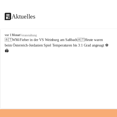
Aktuelles
V
vor 1 Monat
Veranstaltung
o
🇦🇹WM-Fieber in der VS Weinburg am Saßbach🇦🇹Heute waren 
l
beim Österreich-Jordanien Spiel Temperaturen bis 3:1 Grad angesagt ⚽️
k
🏟️
s
s
c
h
u
l
e
W
e
i
n
b
u
r