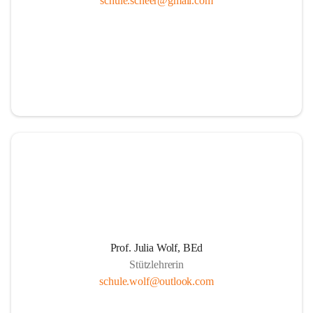
schule.scheer@gmail.com
Ressourcen
Durch die aktive Mitverantwortung aller am 
Schulleben beteiligten Personen
Durch Weiterführung des Ideals lebenslangen 
Lernens für Kinder, Eltern und PädagogInnen
Durch Wahrnehmen der SchülerInnen als individuelle 
Persönlichkeiten und einfühlsame Begegnungen mit 
jedem Schüler. Übernahme der Verantwortung der 
Eltern für die persönliche Entwicklung ihrer Kinder 
durch positive Lernerfahrungen in einer von Respekt 
getragenen sozialen Gemeinschaft.
Die Schule als Ort der Gemeinschaft und der Kooperation
Prof. Julia Wolf, BEd
Stützlehrerin
Um die Herausforderungen zu meistern, etablieren 
schule.wolf@outlook.com
wir eine Erziehungspartnerschaft, die von Offenheit, 
gegenseitige Wertschätzung, Respekt, Freundlichkeit 