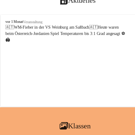
Aktuelles
V
vor 1 Monat
Veranstaltung
o
🇦🇹WM-Fieber in der VS Weinburg am Saßbach🇦🇹Heute waren 
l
beim Österreich-Jordanien Spiel Temperaturen bis 3:1 Grad angesagt ⚽️
k
🏟️
s
s
c
h
u
l
e
W
e
i
n
b
u
r
g
Klassen
a
m