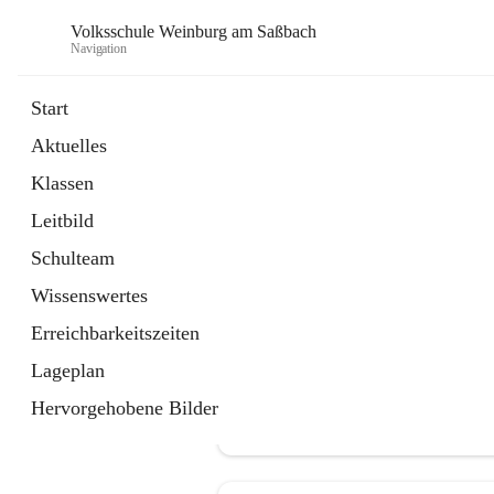
Volksschule Weinburg am Saßbach
Navigation
Start
Aktuelles
öffnet
Termine
Klassen
in
Externe Webseite
neuem
Leitbild
Tab
Schulteam
Wissenswertes
Erreichbarkeitszeiten
Lageplan
Hervorgehobene Bilder