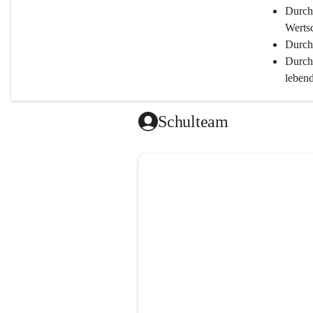
Durch
Werts
Durch 
Durch
lebend
ermög
Durch
Schulteam
Leist
Durch
Bestmögl
Durch
Durch
Durch 
Durch
Durch
und de