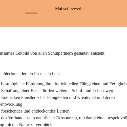
S
S
a
a
Malwettbewerb
ß
ß
+26
b
b
a
a
c
c
h
h
nsames Leitbild von allen Schulpartnern gestaltet, entsteht:
hülerInnen lernen für das Leben:
bestmögliche Förderung ihrer individuellen Fähigkeiten und Fertigkeit
 Schaffung einer Basis für den weiteren Schul- und Lebensweg
Entdecken künstlerischer Fähigkeiten und Kreativität und deren 
rentwicklung
 forschendes und entdeckendes Lernen
das Vorhandensein natürlicher Ressourcen, um damit einen respektvol
g mit der Natur zu vermitteln