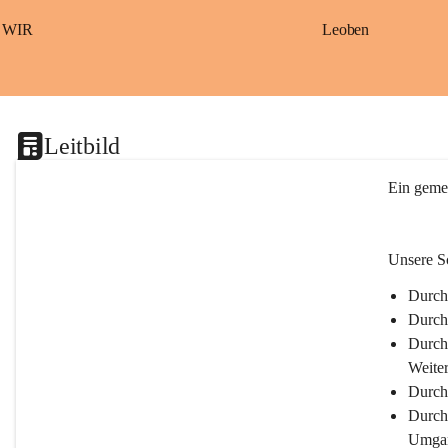
S
a
WIR
Leoben
ß
b
a
c
h
Leitbild
Ein gemei
Unsere Sc
Durch 
Durch
Durch 
Weite
Durch
Durch 
Umgan