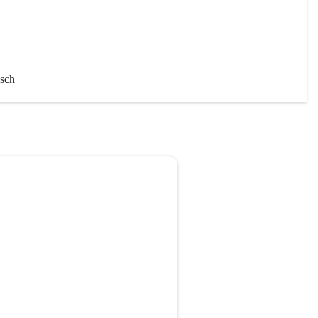
sch 
chaft
iten 