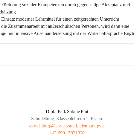
 Förderung sozialer Kompetenzen durch gegenseitige Akzeptanz und 
chätzung
Einsatz moderner Lehrmittel für einen zeitgerechten Unterricht
 die Zusammenarbeit mit außerschulischen Personen, wird dann eine 
ige und intensive Auseinandersetzung mit der Wirtschaftssprache Engli
licht
 klare Absprachen und einen vorausschauenden Umgang mit den 
ungsanforderungen weiterführender Schulen
 vorausschauende Jahresplanung
iche Förderung für unsere Kinder:
 Spaß und Freude am Unterrichten und Lernen
 eine kooperative Gemeinschaft im Kollegium sowie mit den Eltern
Dipl.- Päd. Sabine Pint
Nutzen aller unterschiedlichen Kompetenzen in Kollegien und Elterns
Schulleitung, Klassenlehrerin 2. Klasse
 Maßnahmen zum gegenseitigen Vertrauensaufbau
vs.weinburg@st-veit-suedsteiermark.gv.at
 Maßnahmen zur Förderung der individuellen Fähigkeiten und Fertigke
+43 699 15821320
r Eigenverantwortlichkeit