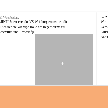
V
vor 2
 & Weiterbildung
o
INT-Unterrichts der VS Weinburg erforschen die 
Wir t
l
 Schüler die wichtige Rolle des Regenwurms für 
Gemei
k
nwachstum und Umwelt.🪱
Glück
s
Natur
s
c
h
u
l
e
+1
W
e
i
n
b
u
r
g
a
m