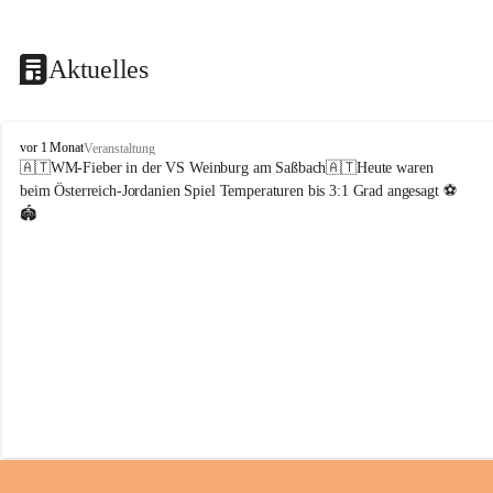
Aktuelles
V
vor 1 Monat
Veranstaltung
o
🇦🇹WM-Fieber in der VS Weinburg am Saßbach🇦🇹Heute waren 
l
beim Österreich-Jordanien Spiel Temperaturen bis 3:1 Grad angesagt ⚽️
k
🏟️
s
s
c
h
u
l
e
W
e
i
n
b
u
r