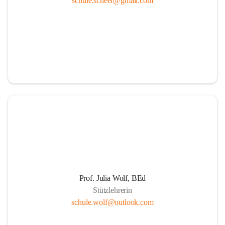
schule.scheer@gmail.com
Ressourcen
Durch die aktive Mitverantwortung aller am 
Schulleben beteiligten Personen
Durch Weiterführung des Ideals lebenslangen 
Lernens für Kinder, Eltern und PädagogInnen
Durch Wahrnehmen der SchülerInnen als individuelle 
Persönlichkeiten und einfühlsame Begegnungen mit 
jedem Schüler. Übernahme der Verantwortung der 
Eltern für die persönliche Entwicklung ihrer Kinder 
durch positive Lernerfahrungen in einer von Respekt 
getragenen sozialen Gemeinschaft.
Die Schule als Ort der Gemeinschaft und der Kooperation
Prof. Julia Wolf, BEd
Stützlehrerin
Um die Herausforderungen zu meistern, etablieren 
schule.wolf@outlook.com
wir eine Erziehungspartnerschaft, die von Offenheit, 
gegenseitige Wertschätzung, Respekt, Freundlichkeit 