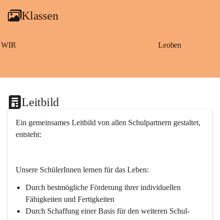
g
Klassen
a
m
S
a
WIR
Leoben
ß
b
a
c
h
Leitbild
Ein gemeinsames Leitbild von allen Schulpartnern gestaltet, 
entsteht:
Unsere SchülerInnen lernen für das Leben:
Durch bestmögliche Förderung ihrer individuellen 
Fähigkeiten und Fertigkeiten
Durch Schaffung einer Basis für den weiteren Schul- 