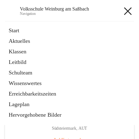
Volksschule Weinburg am Saßbach
Navigation
Volksschule Weinburg am
Start
Saßbach
Aktuelles
Klassen
öffnet
Termine
Leitbild
in
Externe Webseite
neuem
Schulteam
Tab
Wissenswertes
Erreichbarkeitszeiten
Lageplan
Hervorgehobene Bilder
Hauptadresse
Weinburg am Saßbach 55, 8481 Sankt Veit in der
Südsteiermark, AUT