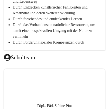
und Lebensweg
Durch Entdecken künstlerischer Fähigkeiten und 
Kreativität und deren Weiterentwicklung
Durch forschendes und entdeckendes Lernen
Durch das Vorhandensein natürlicher Ressourcen, um 
damit einen respektvollen Umgang mit der Natur zu 
vermitteln
Durch Förderung sozialer Kompetenzen durch 
gegenseitige Akzeptanz und Wertschätzung
Durch Einsatz moderner Lehrmittel für einen 
Schulteam
zeitgerechten Unterricht
Durch die Zusammenarbeit mit außerschulischen 
Personen, wird dann eine lebendige und intensive 
Auseinandersetzung mit der Wirtschaftssprache 
Englisch ermöglicht
Durch klare Absprachen und einen vorausschauenden 
Umgang mit den Leistungsanforderungen 
weiterführender Schulen
Dipl.- Päd. Sabine Pint
Durch vorausschauende Jahresplanung