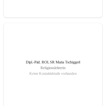
Informationsaustausch über organisatorische und 
schulische Termine.
Gemeinsam organisierte Schulprojekte, die zur 
Gesundheitsförderung der SchülerInnen Eltern und 
LehrerInnen dienen
Einrichtung eines SMS- und E-Mail- Dienstes. Leben 
der Gemeinschaft auch außerhalb des schulischen 
Bereiches, eine offene Gesprächskultur auf einer 
sachlichen Ebene mit allen SchulpartnerInnen.
Dipl.-Päd. ROL SR Maria Tschiggerl
Religionslehrerin
Keine Kontaktdetails vorhanden