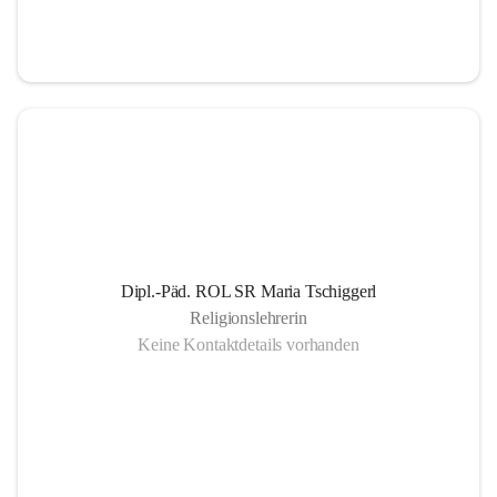
Informationsaustausch über organisatorische und 
schulische Termine.
Gemeinsam organisierte Schulprojekte, die zur 
Gesundheitsförderung der SchülerInnen Eltern und 
LehrerInnen dienen
Einrichtung eines SMS- und E-Mail- Dienstes. Leben 
der Gemeinschaft auch außerhalb des schulischen 
Bereiches, eine offene Gesprächskultur auf einer 
sachlichen Ebene mit allen SchulpartnerInnen.
Dipl.-Päd. ROL SR Maria Tschiggerl
Religionslehrerin
Keine Kontaktdetails vorhanden