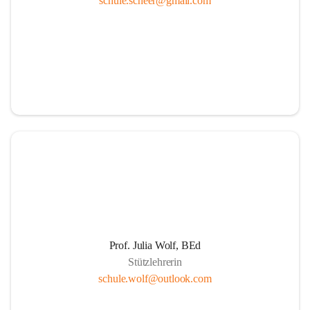
schule.scheer@gmail.com
Ressourcen
Durch die aktive Mitverantwortung aller am 
Schulleben beteiligten Personen
Durch Weiterführung des Ideals lebenslangen 
Lernens für Kinder, Eltern und PädagogInnen
Durch Wahrnehmen der SchülerInnen als individuelle 
Persönlichkeiten und einfühlsame Begegnungen mit 
jedem Schüler. Übernahme der Verantwortung der 
Eltern für die persönliche Entwicklung ihrer Kinder 
durch positive Lernerfahrungen in einer von Respekt 
getragenen sozialen Gemeinschaft.
Die Schule als Ort der Gemeinschaft und der Kooperation
Prof. Julia Wolf, BEd
Stützlehrerin
Um die Herausforderungen zu meistern, etablieren 
schule.wolf@outlook.com
wir eine Erziehungspartnerschaft, die von Offenheit, 
gegenseitige Wertschätzung, Respekt, Freundlichkeit 