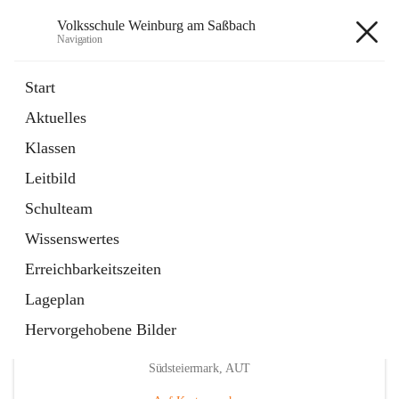
Volksschule Weinburg am Saßbach
Navigation
Volksschule Weinburg am
Start
Saßbach
Aktuelles
Klassen
öffnet
Termine
Leitbild
in
Externe Webseite
neuem
Schulteam
Tab
Wissenswertes
Erreichbarkeitszeiten
Lageplan
Hervorgehobene Bilder
Hauptadresse
Weinburg am Saßbach 55, 8481 Sankt Veit in der
Südsteiermark, AUT