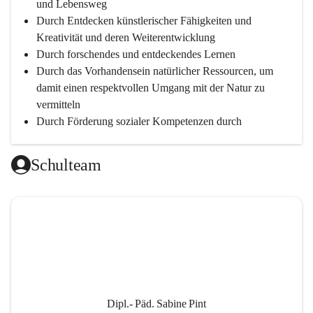
und Lebensweg
Durch Entdecken künstlerischer Fähigkeiten und 
Kreativität und deren Weiterentwicklung
Durch forschendes und entdeckendes Lernen
Durch das Vorhandensein natürlicher Ressourcen, um 
damit einen respektvollen Umgang mit der Natur zu 
vermitteln
Durch Förderung sozialer Kompetenzen durch 
gegenseitige Akzeptanz und Wertschätzung
Durch Einsatz moderner Lehrmittel für einen 
Schulteam
zeitgerechten Unterricht
Durch die Zusammenarbeit mit außerschulischen 
Personen, wird dann eine lebendige und intensive 
Auseinandersetzung mit der Wirtschaftssprache 
Englisch ermöglicht
Durch klare Absprachen und einen vorausschauenden 
Umgang mit den Leistungsanforderungen 
weiterführender Schulen
Dipl.- Päd. Sabine Pint
Durch vorausschauende Jahresplanung