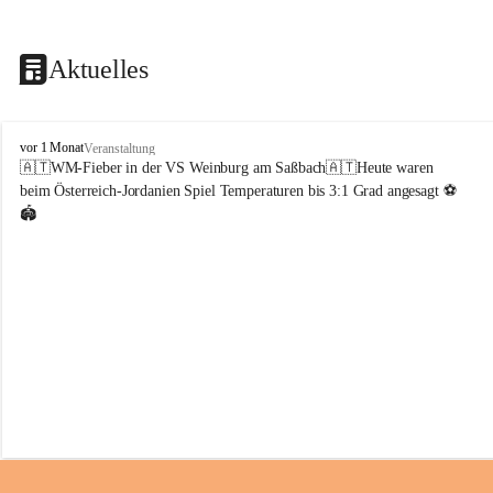
Aktuelles
V
vor 1 Monat
Veranstaltung
o
🇦🇹WM-Fieber in der VS Weinburg am Saßbach🇦🇹Heute waren 
l
beim Österreich-Jordanien Spiel Temperaturen bis 3:1 Grad angesagt ⚽️
k
🏟️
s
s
c
h
u
l
e
W
e
i
n
b
u
r