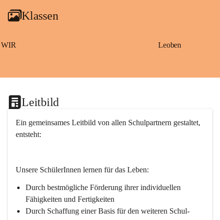
g
Klassen
a
m
S
a
WIR
Leoben
ß
b
a
c
h
Leitbild
Ein gemeinsames Leitbild von allen Schulpartnern gestaltet, 
entsteht:
Unsere SchülerInnen lernen für das Leben:
Durch bestmögliche Förderung ihrer individuellen 
Fähigkeiten und Fertigkeiten
Durch Schaffung einer Basis für den weiteren Schul- 