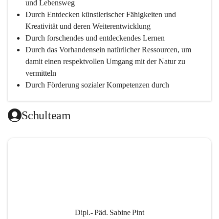
und Lebensweg
Durch Entdecken künstlerischer Fähigkeiten und 
Kreativität und deren Weiterentwicklung
Durch forschendes und entdeckendes Lernen
Durch das Vorhandensein natürlicher Ressourcen, um 
damit einen respektvollen Umgang mit der Natur zu 
vermitteln
Durch Förderung sozialer Kompetenzen durch 
gegenseitige Akzeptanz und Wertschätzung
Durch Einsatz moderner Lehrmittel für einen 
Schulteam
zeitgerechten Unterricht
Durch die Zusammenarbeit mit außerschulischen 
Personen, wird dann eine lebendige und intensive 
Auseinandersetzung mit der Wirtschaftssprache 
Englisch ermöglicht
Durch klare Absprachen und einen vorausschauenden 
Umgang mit den Leistungsanforderungen 
weiterführender Schulen
Dipl.- Päd. Sabine Pint
Durch vorausschauende Jahresplanung