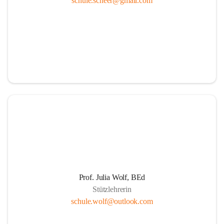
schule.scheer@gmail.com
Ressourcen
Durch die aktive Mitverantwortung aller am 
Schulleben beteiligten Personen
Durch Weiterführung des Ideals lebenslangen 
Lernens für Kinder, Eltern und PädagogInnen
Durch Wahrnehmen der SchülerInnen als individuelle 
Persönlichkeiten und einfühlsame Begegnungen mit 
jedem Schüler. Übernahme der Verantwortung der 
Eltern für die persönliche Entwicklung ihrer Kinder 
durch positive Lernerfahrungen in einer von Respekt 
getragenen sozialen Gemeinschaft.
Die Schule als Ort der Gemeinschaft und der Kooperation
Prof. Julia Wolf, BEd
Stützlehrerin
Um die Herausforderungen zu meistern, etablieren 
schule.wolf@outlook.com
wir eine Erziehungspartnerschaft, die von Offenheit, 
gegenseitige Wertschätzung, Respekt, Freundlichkeit 