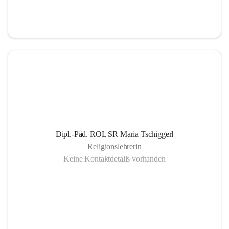
Informationsaustausch über organisatorische und 
schulische Termine.
Gemeinsam organisierte Schulprojekte, die zur 
Gesundheitsförderung der SchülerInnen Eltern und 
LehrerInnen dienen
Einrichtung eines SMS- und E-Mail- Dienstes. Leben 
der Gemeinschaft auch außerhalb des schulischen 
Bereiches, eine offene Gesprächskultur auf einer 
sachlichen Ebene mit allen SchulpartnerInnen.
Dipl.-Päd. ROL SR Maria Tschiggerl
Religionslehrerin
Keine Kontaktdetails vorhanden