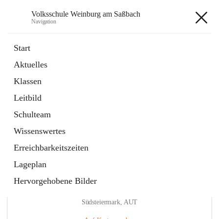
Volksschule Weinburg am Saßbach
Navigation
Volksschule Weinburg am
Start
Saßbach
Aktuelles
Klassen
öffnet
Termine
Leitbild
in
Externe Webseite
neuem
Schulteam
Tab
Wissenswertes
Erreichbarkeitszeiten
Lageplan
Hervorgehobene Bilder
Hauptadresse
Weinburg am Saßbach 55, 8481 Sankt Veit in der
Südsteiermark, AUT