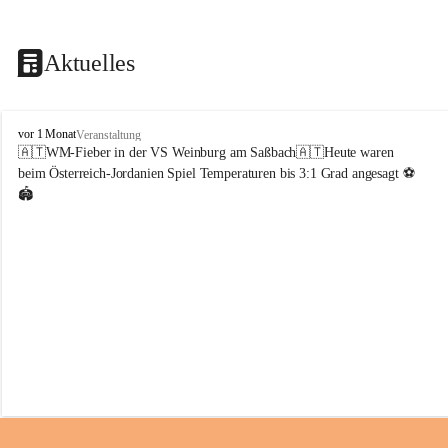
Aktuelles
V
vor 1 Monat
Veranstaltung
o
🇦🇹WM-Fieber in der VS Weinburg am Saßbach🇦🇹Heute waren 
l
beim Österreich-Jordanien Spiel Temperaturen bis 3:1 Grad angesagt ⚽️
k
🏟️
s
s
c
h
u
l
e
W
e
i
n
b
u
r