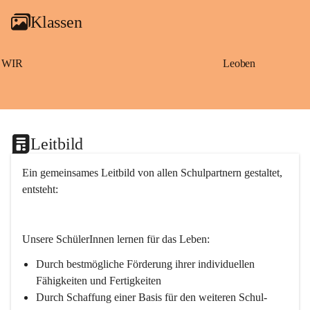
g
Klassen
a
m
S
a
WIR
Leoben
ß
b
a
c
h
Leitbild
Ein gemeinsames Leitbild von allen Schulpartnern gestaltet, 
entsteht:
Unsere SchülerInnen lernen für das Leben:
Durch bestmögliche Förderung ihrer individuellen 
Fähigkeiten und Fertigkeiten
Durch Schaffung einer Basis für den weiteren Schul- 