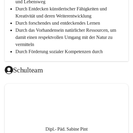
und Lebensweg
Durch Entdecken künstlerischer Fähigkeiten und 
Kreativität und deren Weiterentwicklung
Durch forschendes und entdeckendes Lernen
Durch das Vorhandensein natürlicher Ressourcen, um 
damit einen respektvollen Umgang mit der Natur zu 
vermitteln
Durch Förderung sozialer Kompetenzen durch 
gegenseitige Akzeptanz und Wertschätzung
Durch Einsatz moderner Lehrmittel für einen 
Schulteam
zeitgerechten Unterricht
Durch die Zusammenarbeit mit außerschulischen 
Personen, wird dann eine lebendige und intensive 
Auseinandersetzung mit der Wirtschaftssprache 
Englisch ermöglicht
Durch klare Absprachen und einen vorausschauenden 
Umgang mit den Leistungsanforderungen 
weiterführender Schulen
Dipl.- Päd. Sabine Pint
Durch vorausschauende Jahresplanung