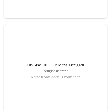
Informationsaustausch über organisatorische und 
schulische Termine.
Gemeinsam organisierte Schulprojekte, die zur 
Gesundheitsförderung der SchülerInnen Eltern und 
LehrerInnen dienen
Einrichtung eines SMS- und E-Mail- Dienstes. Leben 
der Gemeinschaft auch außerhalb des schulischen 
Bereiches, eine offene Gesprächskultur auf einer 
sachlichen Ebene mit allen SchulpartnerInnen.
Dipl.-Päd. ROL SR Maria Tschiggerl
Religionslehrerin
Keine Kontaktdetails vorhanden