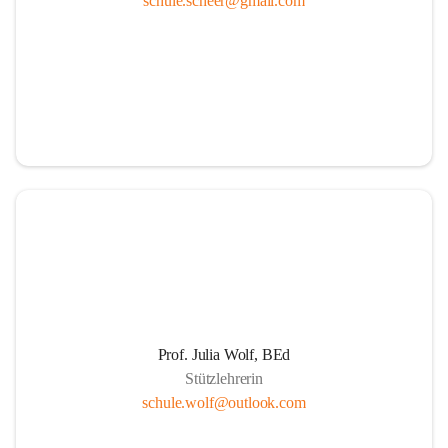
schule.scheer@gmail.com
Ressourcen
Durch die aktive Mitverantwortung aller am 
Schulleben beteiligten Personen
Durch Weiterführung des Ideals lebenslangen 
Lernens für Kinder, Eltern und PädagogInnen
Durch Wahrnehmen der SchülerInnen als individuelle 
Persönlichkeiten und einfühlsame Begegnungen mit 
jedem Schüler. Übernahme der Verantwortung der 
Eltern für die persönliche Entwicklung ihrer Kinder 
durch positive Lernerfahrungen in einer von Respekt 
getragenen sozialen Gemeinschaft.
Die Schule als Ort der Gemeinschaft und der Kooperation
Prof. Julia Wolf, BEd
Stützlehrerin
Um die Herausforderungen zu meistern, etablieren 
schule.wolf@outlook.com
wir eine Erziehungspartnerschaft, die von Offenheit, 
gegenseitige Wertschätzung, Respekt, Freundlichkeit 