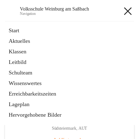
Volksschule Weinburg am Saßbach
Navigation
Volksschule Weinburg am
Start
Saßbach
Aktuelles
Klassen
öffnet
Termine
Leitbild
in
Externe Webseite
neuem
Schulteam
Tab
Wissenswertes
Erreichbarkeitszeiten
Lageplan
Hervorgehobene Bilder
Hauptadresse
Weinburg am Saßbach 55, 8481 Sankt Veit in der
Südsteiermark, AUT