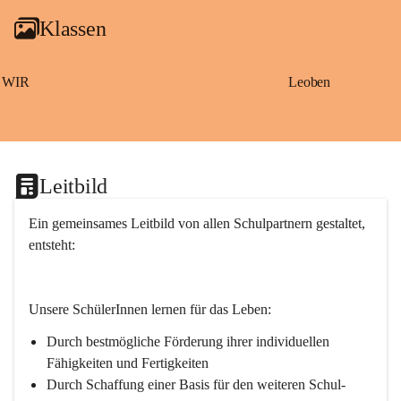
g
Klassen
a
m
S
a
WIR
Leoben
ß
b
a
c
h
Leitbild
Ein gemeinsames Leitbild von allen Schulpartnern gestaltet, 
entsteht:
Unsere SchülerInnen lernen für das Leben:
Durch bestmögliche Förderung ihrer individuellen 
Fähigkeiten und Fertigkeiten
Durch Schaffung einer Basis für den weiteren Schul- 