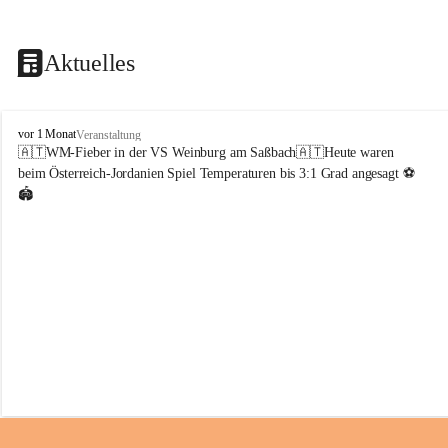
Aktuelles
V
vor 1 Monat
Veranstaltung
o
🇦🇹WM-Fieber in der VS Weinburg am Saßbach🇦🇹Heute waren 
l
beim Österreich-Jordanien Spiel Temperaturen bis 3:1 Grad angesagt ⚽️
k
🏟️
s
s
c
h
u
l
e
W
e
i
n
b
u
r