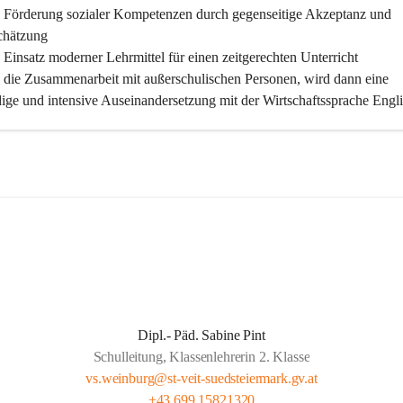
 Förderung sozialer Kompetenzen durch gegenseitige Akzeptanz und 
chätzung
Einsatz moderner Lehrmittel für einen zeitgerechten Unterricht
 die Zusammenarbeit mit außerschulischen Personen, wird dann eine 
ige und intensive Auseinandersetzung mit der Wirtschaftssprache Engli
licht
 klare Absprachen und einen vorausschauenden Umgang mit den 
ungsanforderungen weiterführender Schulen
 vorausschauende Jahresplanung
iche Förderung für unsere Kinder:
 Spaß und Freude am Unterrichten und Lernen
 eine kooperative Gemeinschaft im Kollegium sowie mit den Eltern
Dipl.- Päd. Sabine Pint
Nutzen aller unterschiedlichen Kompetenzen in Kollegien und Elterns
Schulleitung, Klassenlehrerin 2. Klasse
 Maßnahmen zum gegenseitigen Vertrauensaufbau
vs.weinburg@st-veit-suedsteiermark.gv.at
 Maßnahmen zur Förderung der individuellen Fähigkeiten und Fertigke
+43 699 15821320
r Eigenverantwortlichkeit