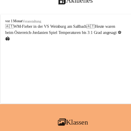
Aktuelles
V
vor 1 Monat
Veranstaltung
o
🇦🇹WM-Fieber in der VS Weinburg am Saßbach🇦🇹Heute waren 
l
beim Österreich-Jordanien Spiel Temperaturen bis 3:1 Grad angesagt ⚽️
k
🏟️
s
s
c
h
u
l
e
W
e
i
n
b
u
r
g
Klassen
a
m