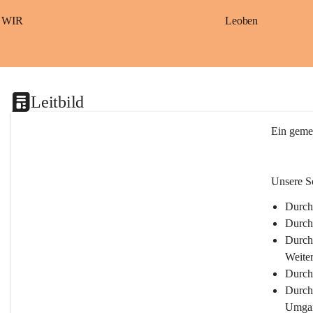
S
a
WIR
Leoben
ß
b
a
c
h
Leitbild
Ein gemei
Unsere Sc
Durch 
Durch
Durch 
Weite
Durch
Durch 
Umgan