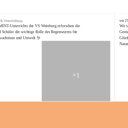
V
vor 2
 & Weiterbildung
o
INT-Unterrichts der VS Weinburg erforschen die 
Wir t
l
 Schüler die wichtige Rolle des Regenwurms für 
Gemei
k
nwachstum und Umwelt.🪱
Glück
s
Natur
s
c
h
u
l
e
+1
W
e
i
n
b
u
r
g
a
m