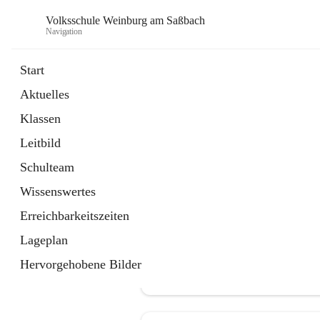
Volksschule Weinburg am Saßbach
Navigation
Start
Aktuelles
öffnet
Termine
Klassen
in
Externe Webseite
neuem
Leitbild
Tab
Schulteam
Wissenswertes
Erreichbarkeitszeiten
Lageplan
Hervorgehobene Bilder