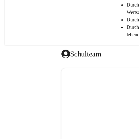
Durch
Werts
Durch 
Durch
lebend
ermög
Durch
Schulteam
Leist
Durch
Bestmögl
Durch
Durch
Durch 
Durch
Durch
und de