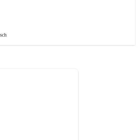
sch 
chaft
iten 