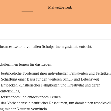
S
S
a
a
Malwettbewerb
ß
ß
+26
b
b
a
a
c
c
h
h
nsames Leitbild von allen Schulpartnern gestaltet, entsteht:
hülerInnen lernen für das Leben:
bestmögliche Förderung ihrer individuellen Fähigkeiten und Fertigkeit
 Schaffung einer Basis für den weiteren Schul- und Lebensweg
Entdecken künstlerischer Fähigkeiten und Kreativität und deren 
rentwicklung
 forschendes und entdeckendes Lernen
das Vorhandensein natürlicher Ressourcen, um damit einen respektvol
g mit der Natur zu vermitteln