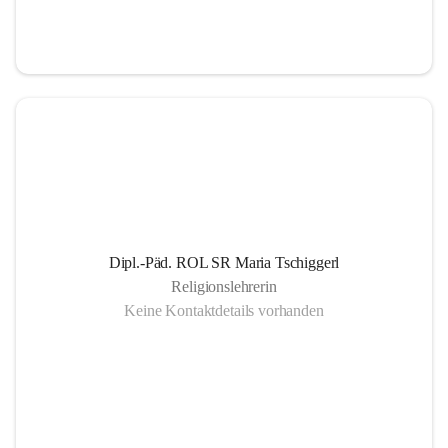
Informationsaustausch über organisatorische und 
schulische Termine.
Gemeinsam organisierte Schulprojekte, die zur 
Gesundheitsförderung der SchülerInnen Eltern und 
LehrerInnen dienen
Einrichtung eines SMS- und E-Mail- Dienstes. Leben 
der Gemeinschaft auch außerhalb des schulischen 
Bereiches, eine offene Gesprächskultur auf einer 
sachlichen Ebene mit allen SchulpartnerInnen.
Dipl.-Päd. ROL SR Maria Tschiggerl
Religionslehrerin
Keine Kontaktdetails vorhanden