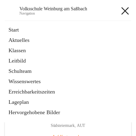
Volksschule Weinburg am Saßbach
Navigation
Volksschule Weinburg am
Start
Saßbach
Aktuelles
Klassen
öffnet
Termine
Leitbild
in
Externe Webseite
neuem
Schulteam
Tab
Wissenswertes
Erreichbarkeitszeiten
Lageplan
Hervorgehobene Bilder
Hauptadresse
Weinburg am Saßbach 55, 8481 Sankt Veit in der
Südsteiermark, AUT