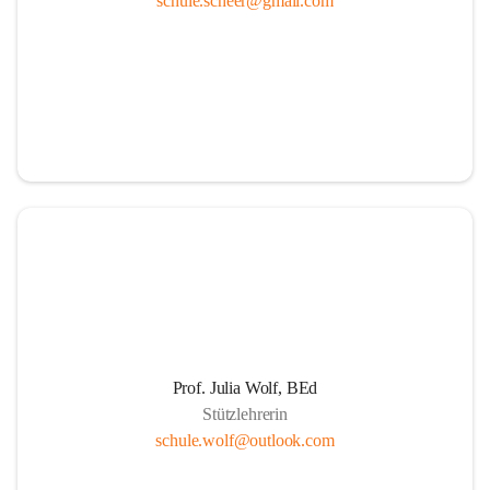
schule.scheer@gmail.com
Ressourcen
Durch die aktive Mitverantwortung aller am 
Schulleben beteiligten Personen
Durch Weiterführung des Ideals lebenslangen 
Lernens für Kinder, Eltern und PädagogInnen
Durch Wahrnehmen der SchülerInnen als individuelle 
Persönlichkeiten und einfühlsame Begegnungen mit 
jedem Schüler. Übernahme der Verantwortung der 
Eltern für die persönliche Entwicklung ihrer Kinder 
durch positive Lernerfahrungen in einer von Respekt 
getragenen sozialen Gemeinschaft.
Die Schule als Ort der Gemeinschaft und der Kooperation
Prof. Julia Wolf, BEd
Stützlehrerin
Um die Herausforderungen zu meistern, etablieren 
schule.wolf@outlook.com
wir eine Erziehungspartnerschaft, die von Offenheit, 
gegenseitige Wertschätzung, Respekt, Freundlichkeit 