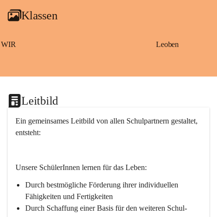
g
Klassen
a
m
S
a
WIR
Leoben
ß
b
a
c
h
Leitbild
Ein gemeinsames Leitbild von allen Schulpartnern gestaltet, 
entsteht:
Unsere SchülerInnen lernen für das Leben:
Durch bestmögliche Förderung ihrer individuellen 
Fähigkeiten und Fertigkeiten
Durch Schaffung einer Basis für den weiteren Schul- 