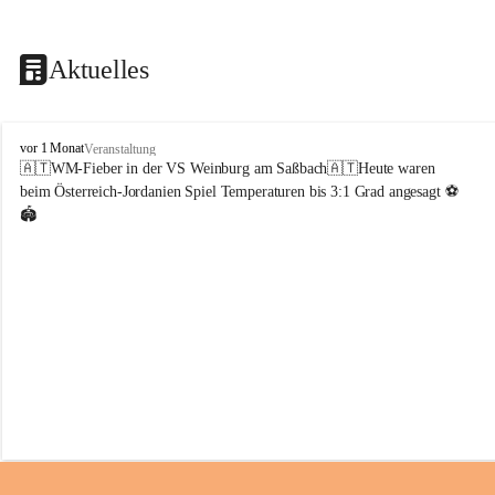
Aktuelles
V
vor 1 Monat
Veranstaltung
o
🇦🇹WM-Fieber in der VS Weinburg am Saßbach🇦🇹Heute waren 
l
beim Österreich-Jordanien Spiel Temperaturen bis 3:1 Grad angesagt ⚽️
k
🏟️
s
s
c
h
u
l
e
W
e
i
n
b
u
r