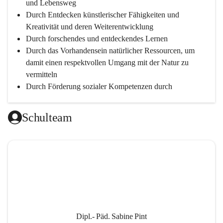
und Lebensweg
Durch Entdecken künstlerischer Fähigkeiten und 
Kreativität und deren Weiterentwicklung
Durch forschendes und entdeckendes Lernen
Durch das Vorhandensein natürlicher Ressourcen, um 
damit einen respektvollen Umgang mit der Natur zu 
vermitteln
Durch Förderung sozialer Kompetenzen durch 
gegenseitige Akzeptanz und Wertschätzung
Durch Einsatz moderner Lehrmittel für einen 
Schulteam
zeitgerechten Unterricht
Durch die Zusammenarbeit mit außerschulischen 
Personen, wird dann eine lebendige und intensive 
Auseinandersetzung mit der Wirtschaftssprache 
Englisch ermöglicht
Durch klare Absprachen und einen vorausschauenden 
Umgang mit den Leistungsanforderungen 
weiterführender Schulen
Dipl.- Päd. Sabine Pint
Durch vorausschauende Jahresplanung