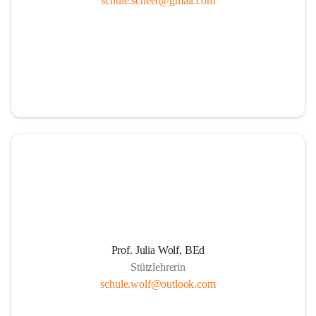
schule.scheer@gmail.com
Ressourcen
Durch die aktive Mitverantwortung aller am 
Schulleben beteiligten Personen
Durch Weiterführung des Ideals lebenslangen 
Lernens für Kinder, Eltern und PädagogInnen
Durch Wahrnehmen der SchülerInnen als individuelle 
Persönlichkeiten und einfühlsame Begegnungen mit 
jedem Schüler. Übernahme der Verantwortung der 
Eltern für die persönliche Entwicklung ihrer Kinder 
durch positive Lernerfahrungen in einer von Respekt 
getragenen sozialen Gemeinschaft.
Die Schule als Ort der Gemeinschaft und der Kooperation
Prof. Julia Wolf, BEd
Stützlehrerin
Um die Herausforderungen zu meistern, etablieren 
schule.wolf@outlook.com
wir eine Erziehungspartnerschaft, die von Offenheit, 
gegenseitige Wertschätzung, Respekt, Freundlichkeit 