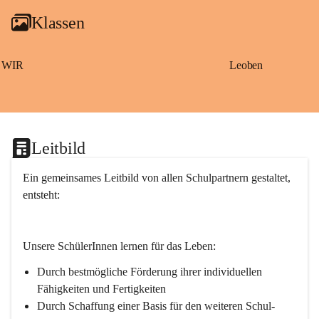
g
Klassen
a
m
S
a
WIR
Leoben
ß
b
a
c
h
Leitbild
Ein gemeinsames Leitbild von allen Schulpartnern gestaltet, 
entsteht:
Unsere SchülerInnen lernen für das Leben:
Durch bestmögliche Förderung ihrer individuellen 
Fähigkeiten und Fertigkeiten
Durch Schaffung einer Basis für den weiteren Schul- 