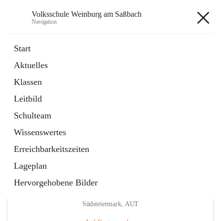
Volksschule Weinburg am Saßbach
Navigation
Volksschule Weinburg am
Start
Saßbach
Aktuelles
Klassen
öffnet
Termine
Leitbild
in
Externe Webseite
neuem
Schulteam
Tab
Wissenswertes
Erreichbarkeitszeiten
Lageplan
Hervorgehobene Bilder
Hauptadresse
Weinburg am Saßbach 55, 8481 Sankt Veit in der
Südsteiermark, AUT