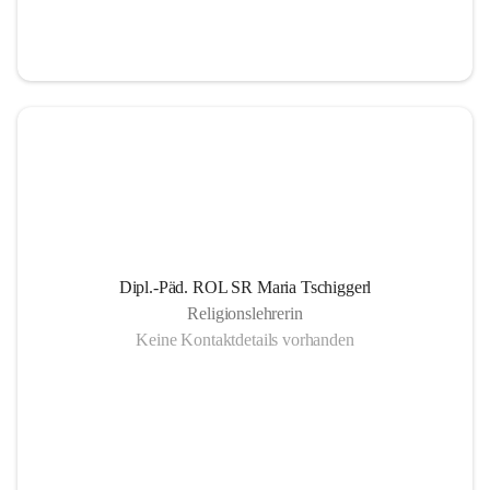
Informationsaustausch über organisatorische und 
schulische Termine.
Gemeinsam organisierte Schulprojekte, die zur 
Gesundheitsförderung der SchülerInnen Eltern und 
LehrerInnen dienen
Einrichtung eines SMS- und E-Mail- Dienstes. Leben 
der Gemeinschaft auch außerhalb des schulischen 
Bereiches, eine offene Gesprächskultur auf einer 
sachlichen Ebene mit allen SchulpartnerInnen.
Dipl.-Päd. ROL SR Maria Tschiggerl
Religionslehrerin
Keine Kontaktdetails vorhanden