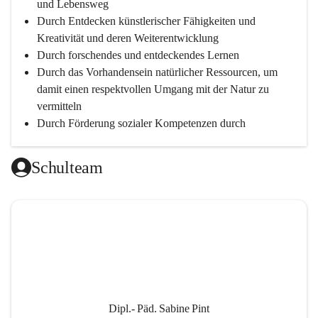
und Lebensweg
Durch Entdecken künstlerischer Fähigkeiten und 
Kreativität und deren Weiterentwicklung
Durch forschendes und entdeckendes Lernen
Durch das Vorhandensein natürlicher Ressourcen, um 
damit einen respektvollen Umgang mit der Natur zu 
vermitteln
Durch Förderung sozialer Kompetenzen durch 
gegenseitige Akzeptanz und Wertschätzung
Durch Einsatz moderner Lehrmittel für einen 
Schulteam
zeitgerechten Unterricht
Durch die Zusammenarbeit mit außerschulischen 
Personen, wird dann eine lebendige und intensive 
Auseinandersetzung mit der Wirtschaftssprache 
Englisch ermöglicht
Durch klare Absprachen und einen vorausschauenden 
Umgang mit den Leistungsanforderungen 
weiterführender Schulen
Dipl.- Päd. Sabine Pint
Durch vorausschauende Jahresplanung