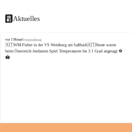
Aktuelles
V
vor 1 Monat
Veranstaltung
o
🇦🇹WM-Fieber in der VS Weinburg am Saßbach🇦🇹Heute waren 
l
beim Österreich-Jordanien Spiel Temperaturen bis 3:1 Grad angesagt ⚽️
k
🏟️
s
s
c
h
u
l
e
W
e
i
n
b
u
r