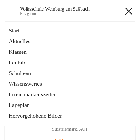
Volksschule Weinburg am Saßbach
Navigation
Volksschule Weinburg am
Start
Saßbach
Aktuelles
Klassen
öffnet
Termine
Leitbild
in
Externe Webseite
neuem
Schulteam
Tab
Wissenswertes
Erreichbarkeitszeiten
Lageplan
Hervorgehobene Bilder
Hauptadresse
Weinburg am Saßbach 55, 8481 Sankt Veit in der
Südsteiermark, AUT