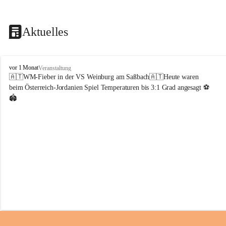
Aktuelles
V
vor 1 Monat
Veranstaltung
o
🇦🇹WM-Fieber in der VS Weinburg am Saßbach🇦🇹Heute waren 
l
beim Österreich-Jordanien Spiel Temperaturen bis 3:1 Grad angesagt ⚽️
k
🏟️
s
s
c
h
u
l
e
W
e
i
n
b
u
r