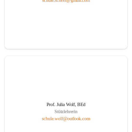
schule.scheer@gmail.com
Ressourcen
Durch die aktive Mitverantwortung aller am 
Schulleben beteiligten Personen
Durch Weiterführung des Ideals lebenslangen 
Lernens für Kinder, Eltern und PädagogInnen
Durch Wahrnehmen der SchülerInnen als individuelle 
Persönlichkeiten und einfühlsame Begegnungen mit 
jedem Schüler. Übernahme der Verantwortung der 
Eltern für die persönliche Entwicklung ihrer Kinder 
durch positive Lernerfahrungen in einer von Respekt 
getragenen sozialen Gemeinschaft.
Die Schule als Ort der Gemeinschaft und der Kooperation
Prof. Julia Wolf, BEd
Stützlehrerin
Um die Herausforderungen zu meistern, etablieren 
schule.wolf@outlook.com
wir eine Erziehungspartnerschaft, die von Offenheit, 
gegenseitige Wertschätzung, Respekt, Freundlichkeit 