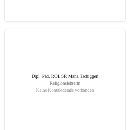
Informationsaustausch über organisatorische und 
schulische Termine.
Gemeinsam organisierte Schulprojekte, die zur 
Gesundheitsförderung der SchülerInnen Eltern und 
LehrerInnen dienen
Einrichtung eines SMS- und E-Mail- Dienstes. Leben 
der Gemeinschaft auch außerhalb des schulischen 
Bereiches, eine offene Gesprächskultur auf einer 
sachlichen Ebene mit allen SchulpartnerInnen.
Dipl.-Päd. ROL SR Maria Tschiggerl
Religionslehrerin
Keine Kontaktdetails vorhanden