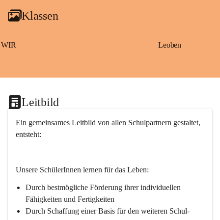
g
Klassen
a
m
S
a
WIR
Leoben
ß
b
a
c
h
Leitbild
Ein gemeinsames Leitbild von allen Schulpartnern gestaltet, 
entsteht:
Unsere SchülerInnen lernen für das Leben:
Durch bestmögliche Förderung ihrer individuellen 
Fähigkeiten und Fertigkeiten
Durch Schaffung einer Basis für den weiteren Schul- 