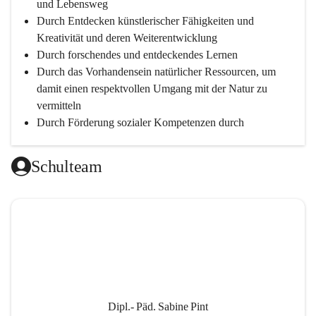
und Lebensweg
Durch Entdecken künstlerischer Fähigkeiten und 
Kreativität und deren Weiterentwicklung
Durch forschendes und entdeckendes Lernen
Durch das Vorhandensein natürlicher Ressourcen, um 
damit einen respektvollen Umgang mit der Natur zu 
vermitteln
Durch Förderung sozialer Kompetenzen durch 
gegenseitige Akzeptanz und Wertschätzung
Durch Einsatz moderner Lehrmittel für einen 
Schulteam
zeitgerechten Unterricht
Durch die Zusammenarbeit mit außerschulischen 
Personen, wird dann eine lebendige und intensive 
Auseinandersetzung mit der Wirtschaftssprache 
Englisch ermöglicht
Durch klare Absprachen und einen vorausschauenden 
Umgang mit den Leistungsanforderungen 
weiterführender Schulen
Dipl.- Päd. Sabine Pint
Durch vorausschauende Jahresplanung