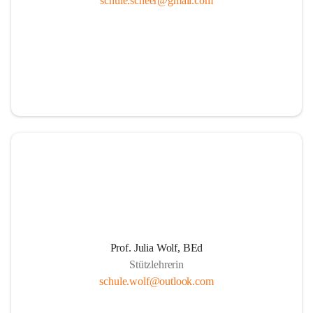
schule.scheer@gmail.com
Ressourcen
Durch die aktive Mitverantwortung aller am 
Schulleben beteiligten Personen
Durch Weiterführung des Ideals lebenslangen 
Lernens für Kinder, Eltern und PädagogInnen
Durch Wahrnehmen der SchülerInnen als individuelle 
Persönlichkeiten und einfühlsame Begegnungen mit 
jedem Schüler. Übernahme der Verantwortung der 
Eltern für die persönliche Entwicklung ihrer Kinder 
durch positive Lernerfahrungen in einer von Respekt 
getragenen sozialen Gemeinschaft.
Die Schule als Ort der Gemeinschaft und der Kooperation
Prof. Julia Wolf, BEd
Stützlehrerin
Um die Herausforderungen zu meistern, etablieren 
schule.wolf@outlook.com
wir eine Erziehungspartnerschaft, die von Offenheit, 
gegenseitige Wertschätzung, Respekt, Freundlichkeit 