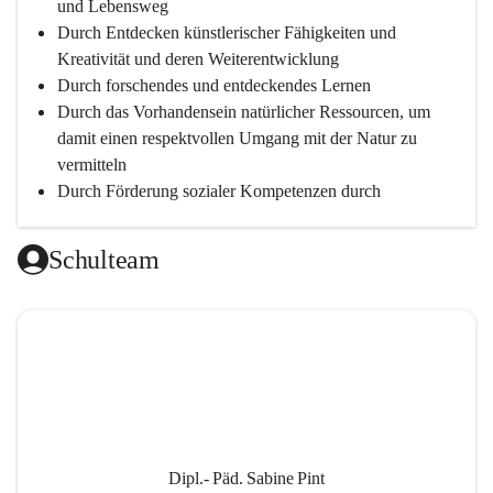
und Lebensweg
Durch Entdecken künstlerischer Fähigkeiten und 
Kreativität und deren Weiterentwicklung
Durch forschendes und entdeckendes Lernen
Durch das Vorhandensein natürlicher Ressourcen, um 
damit einen respektvollen Umgang mit der Natur zu 
vermitteln
Durch Förderung sozialer Kompetenzen durch 
gegenseitige Akzeptanz und Wertschätzung
Durch Einsatz moderner Lehrmittel für einen 
Schulteam
zeitgerechten Unterricht
Durch die Zusammenarbeit mit außerschulischen 
Personen, wird dann eine lebendige und intensive 
Auseinandersetzung mit der Wirtschaftssprache 
Englisch ermöglicht
Durch klare Absprachen und einen vorausschauenden 
Umgang mit den Leistungsanforderungen 
weiterführender Schulen
Dipl.- Päd. Sabine Pint
Durch vorausschauende Jahresplanung