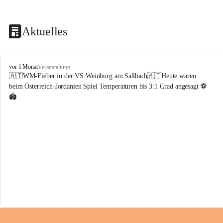
Aktuelles
V
vor 1 Monat
Veranstaltung
o
🇦🇹WM-Fieber in der VS Weinburg am Saßbach🇦🇹Heute waren 
l
beim Österreich-Jordanien Spiel Temperaturen bis 3:1 Grad angesagt ⚽️
k
🏟️
s
s
c
h
u
l
e
W
e
i
n
b
u
r