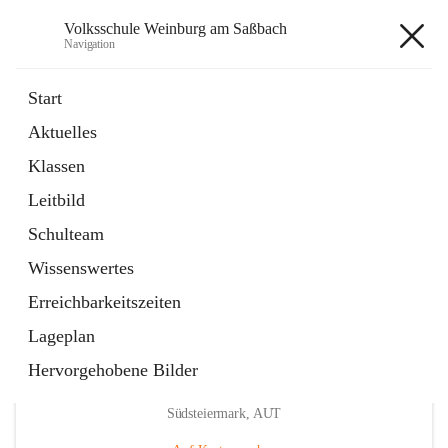
Volksschule Weinburg am Saßbach
Navigation
Volksschule Weinburg am
Start
Saßbach
Aktuelles
Klassen
öffnet
Termine
Leitbild
in
Externe Webseite
neuem
Schulteam
Tab
Wissenswertes
Erreichbarkeitszeiten
Lageplan
Hervorgehobene Bilder
Hauptadresse
Weinburg am Saßbach 55, 8481 Sankt Veit in der
Südsteiermark, AUT