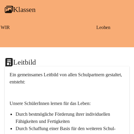
g
Klassen
a
m
S
a
WIR
Leoben
ß
b
a
c
h
Leitbild
Ein gemeinsames Leitbild von allen Schulpartnern gestaltet, 
entsteht:
Unsere SchülerInnen lernen für das Leben:
Durch bestmögliche Förderung ihrer individuellen 
Fähigkeiten und Fertigkeiten
Durch Schaffung einer Basis für den weiteren Schul- 