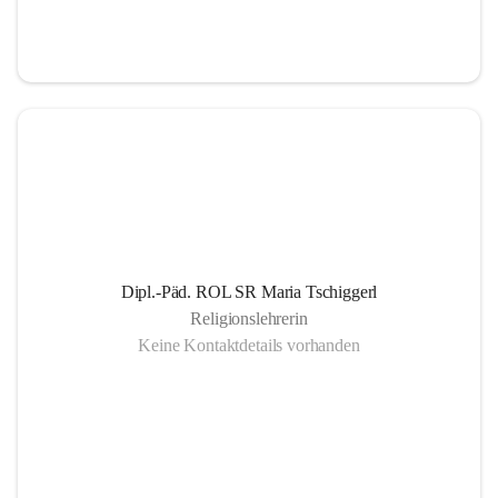
Informationsaustausch über organisatorische und 
schulische Termine.
Gemeinsam organisierte Schulprojekte, die zur 
Gesundheitsförderung der SchülerInnen Eltern und 
LehrerInnen dienen
Einrichtung eines SMS- und E-Mail- Dienstes. Leben 
der Gemeinschaft auch außerhalb des schulischen 
Bereiches, eine offene Gesprächskultur auf einer 
sachlichen Ebene mit allen SchulpartnerInnen.
Dipl.-Päd. ROL SR Maria Tschiggerl
Religionslehrerin
Keine Kontaktdetails vorhanden