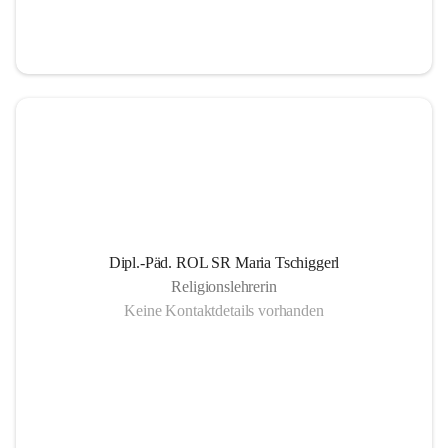
Informationsaustausch über organisatorische und 
schulische Termine.
Gemeinsam organisierte Schulprojekte, die zur 
Gesundheitsförderung der SchülerInnen Eltern und 
LehrerInnen dienen
Einrichtung eines SMS- und E-Mail- Dienstes. Leben 
der Gemeinschaft auch außerhalb des schulischen 
Bereiches, eine offene Gesprächskultur auf einer 
sachlichen Ebene mit allen SchulpartnerInnen.
Dipl.-Päd. ROL SR Maria Tschiggerl
Religionslehrerin
Keine Kontaktdetails vorhanden