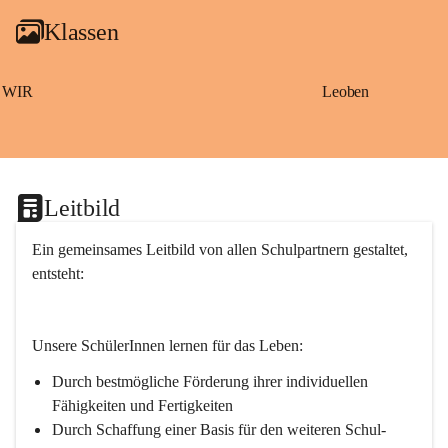
g
Klassen
a
m
S
a
WIR
Leoben
ß
b
a
c
h
Leitbild
Ein gemeinsames Leitbild von allen Schulpartnern gestaltet, 
entsteht:
Unsere SchülerInnen lernen für das Leben:
Durch bestmögliche Förderung ihrer individuellen 
Fähigkeiten und Fertigkeiten
Durch Schaffung einer Basis für den weiteren Schul- 