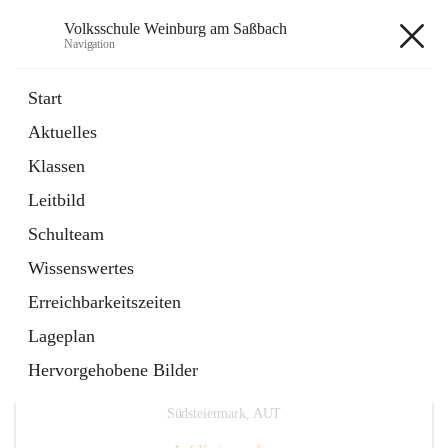
Volksschule Weinburg am Saßbach
Navigation
Volksschule Weinburg am
Start
Saßbach
Aktuelles
Klassen
öffnet
Termine
Leitbild
in
Externe Webseite
neuem
Schulteam
Tab
Wissenswertes
Erreichbarkeitszeiten
Lageplan
Hervorgehobene Bilder
Hauptadresse
Weinburg am Saßbach 55, 8481 Sankt Veit in der
Südsteiermark, AUT