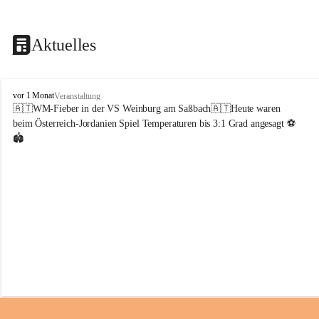
Aktuelles
V
vor 1 Monat
Veranstaltung
o
🇦🇹WM-Fieber in der VS Weinburg am Saßbach🇦🇹Heute waren 
l
beim Österreich-Jordanien Spiel Temperaturen bis 3:1 Grad angesagt ⚽️
k
🏟️
s
s
c
h
u
l
e
W
e
i
n
b
u
r