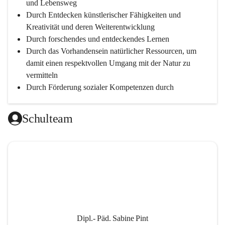
und Lebensweg
Durch Entdecken künstlerischer Fähigkeiten und 
Kreativität und deren Weiterentwicklung
Durch forschendes und entdeckendes Lernen
Durch das Vorhandensein natürlicher Ressourcen, um 
damit einen respektvollen Umgang mit der Natur zu 
vermitteln
Durch Förderung sozialer Kompetenzen durch 
gegenseitige Akzeptanz und Wertschätzung
Durch Einsatz moderner Lehrmittel für einen 
Schulteam
zeitgerechten Unterricht
Durch die Zusammenarbeit mit außerschulischen 
Personen, wird dann eine lebendige und intensive 
Auseinandersetzung mit der Wirtschaftssprache 
Englisch ermöglicht
Durch klare Absprachen und einen vorausschauenden 
Umgang mit den Leistungsanforderungen 
weiterführender Schulen
Dipl.- Päd. Sabine Pint
Durch vorausschauende Jahresplanung