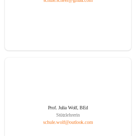
schule.scheer@gmail.com
Ressourcen
Durch die aktive Mitverantwortung aller am 
Schulleben beteiligten Personen
Durch Weiterführung des Ideals lebenslangen 
Lernens für Kinder, Eltern und PädagogInnen
Durch Wahrnehmen der SchülerInnen als individuelle 
Persönlichkeiten und einfühlsame Begegnungen mit 
jedem Schüler. Übernahme der Verantwortung der 
Eltern für die persönliche Entwicklung ihrer Kinder 
durch positive Lernerfahrungen in einer von Respekt 
getragenen sozialen Gemeinschaft.
Die Schule als Ort der Gemeinschaft und der Kooperation
Prof. Julia Wolf, BEd
Stützlehrerin
Um die Herausforderungen zu meistern, etablieren 
schule.wolf@outlook.com
wir eine Erziehungspartnerschaft, die von Offenheit, 
gegenseitige Wertschätzung, Respekt, Freundlichkeit 