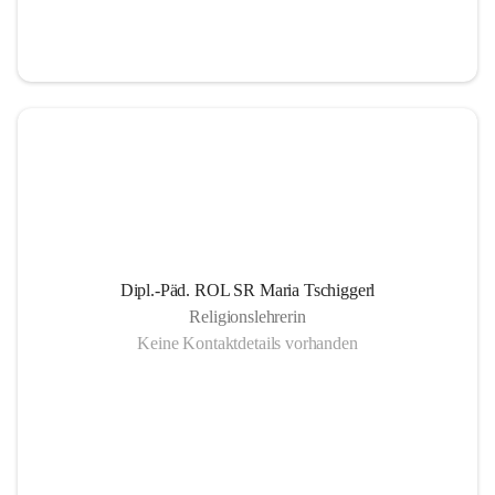
Informationsaustausch über organisatorische und 
schulische Termine.
Gemeinsam organisierte Schulprojekte, die zur 
Gesundheitsförderung der SchülerInnen Eltern und 
LehrerInnen dienen
Einrichtung eines SMS- und E-Mail- Dienstes. Leben 
der Gemeinschaft auch außerhalb des schulischen 
Bereiches, eine offene Gesprächskultur auf einer 
sachlichen Ebene mit allen SchulpartnerInnen.
Dipl.-Päd. ROL SR Maria Tschiggerl
Religionslehrerin
Keine Kontaktdetails vorhanden