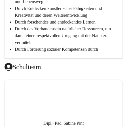
und Lebensweg
Durch Entdecken künstlerischer Fähigkeiten und 
Kreativität und deren Weiterentwicklung
Durch forschendes und entdeckendes Lernen
Durch das Vorhandensein natürlicher Ressourcen, um 
damit einen respektvollen Umgang mit der Natur zu 
vermitteln
Durch Förderung sozialer Kompetenzen durch 
gegenseitige Akzeptanz und Wertschätzung
Durch Einsatz moderner Lehrmittel für einen 
Schulteam
zeitgerechten Unterricht
Durch die Zusammenarbeit mit außerschulischen 
Personen, wird dann eine lebendige und intensive 
Auseinandersetzung mit der Wirtschaftssprache 
Englisch ermöglicht
Durch klare Absprachen und einen vorausschauenden 
Umgang mit den Leistungsanforderungen 
weiterführender Schulen
Dipl.- Päd. Sabine Pint
Durch vorausschauende Jahresplanung