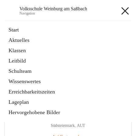
Volksschule Weinburg am Saßbach
Navigation
Volksschule Weinburg am
Start
Saßbach
Aktuelles
Klassen
öffnet
Termine
Leitbild
in
Externe Webseite
neuem
Schulteam
Tab
Wissenswertes
Erreichbarkeitszeiten
Lageplan
Hervorgehobene Bilder
Hauptadresse
Weinburg am Saßbach 55, 8481 Sankt Veit in der
Südsteiermark, AUT