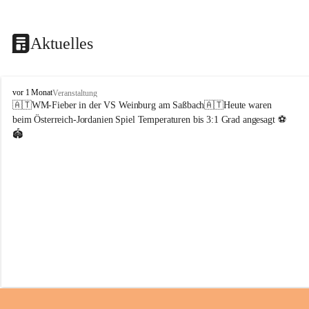
Aktuelles
V
vor 1 Monat
Veranstaltung
o
🇦🇹WM-Fieber in der VS Weinburg am Saßbach🇦🇹Heute waren 
l
beim Österreich-Jordanien Spiel Temperaturen bis 3:1 Grad angesagt ⚽️
k
🏟️
s
s
c
h
u
l
e
W
e
i
n
b
u
r