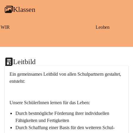
g
Klassen
a
m
S
a
WIR
Leoben
ß
b
a
c
h
Leitbild
Ein gemeinsames Leitbild von allen Schulpartnern gestaltet, 
entsteht:
Unsere SchülerInnen lernen für das Leben:
Durch bestmögliche Förderung ihrer individuellen 
Fähigkeiten und Fertigkeiten
Durch Schaffung einer Basis für den weiteren Schul- 