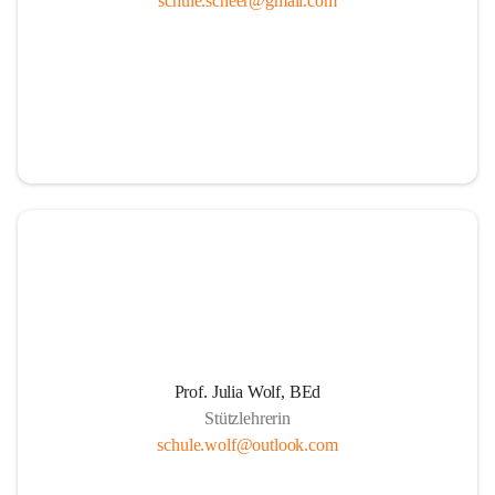
schule.scheer@gmail.com
Ressourcen
Durch die aktive Mitverantwortung aller am 
Schulleben beteiligten Personen
Durch Weiterführung des Ideals lebenslangen 
Lernens für Kinder, Eltern und PädagogInnen
Durch Wahrnehmen der SchülerInnen als individuelle 
Persönlichkeiten und einfühlsame Begegnungen mit 
jedem Schüler. Übernahme der Verantwortung der 
Eltern für die persönliche Entwicklung ihrer Kinder 
durch positive Lernerfahrungen in einer von Respekt 
getragenen sozialen Gemeinschaft.
Die Schule als Ort der Gemeinschaft und der Kooperation
Prof. Julia Wolf, BEd
Stützlehrerin
Um die Herausforderungen zu meistern, etablieren 
schule.wolf@outlook.com
wir eine Erziehungspartnerschaft, die von Offenheit, 
gegenseitige Wertschätzung, Respekt, Freundlichkeit 