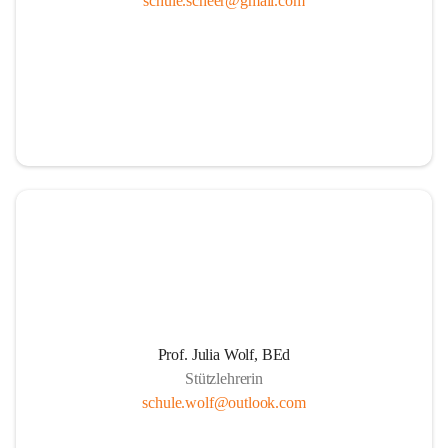
schule.scheer@gmail.com
Ressourcen
Durch die aktive Mitverantwortung aller am 
Schulleben beteiligten Personen
Durch Weiterführung des Ideals lebenslangen 
Lernens für Kinder, Eltern und PädagogInnen
Durch Wahrnehmen der SchülerInnen als individuelle 
Persönlichkeiten und einfühlsame Begegnungen mit 
jedem Schüler. Übernahme der Verantwortung der 
Eltern für die persönliche Entwicklung ihrer Kinder 
durch positive Lernerfahrungen in einer von Respekt 
getragenen sozialen Gemeinschaft.
Die Schule als Ort der Gemeinschaft und der Kooperation
Prof. Julia Wolf, BEd
Stützlehrerin
Um die Herausforderungen zu meistern, etablieren 
schule.wolf@outlook.com
wir eine Erziehungspartnerschaft, die von Offenheit, 
gegenseitige Wertschätzung, Respekt, Freundlichkeit 