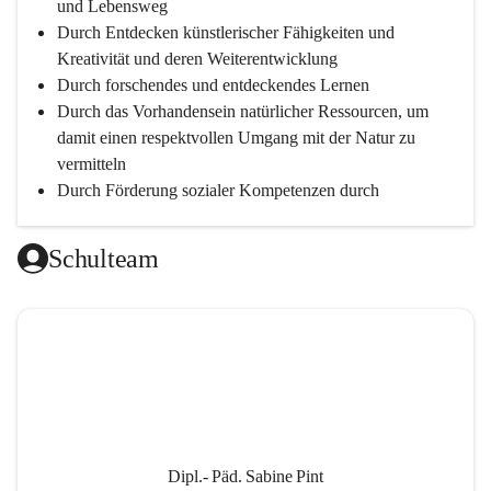
und Lebensweg
Durch Entdecken künstlerischer Fähigkeiten und 
Kreativität und deren Weiterentwicklung
Durch forschendes und entdeckendes Lernen
Durch das Vorhandensein natürlicher Ressourcen, um 
damit einen respektvollen Umgang mit der Natur zu 
vermitteln
Durch Förderung sozialer Kompetenzen durch 
gegenseitige Akzeptanz und Wertschätzung
Durch Einsatz moderner Lehrmittel für einen 
Schulteam
zeitgerechten Unterricht
Durch die Zusammenarbeit mit außerschulischen 
Personen, wird dann eine lebendige und intensive 
Auseinandersetzung mit der Wirtschaftssprache 
Englisch ermöglicht
Durch klare Absprachen und einen vorausschauenden 
Umgang mit den Leistungsanforderungen 
weiterführender Schulen
Dipl.- Päd. Sabine Pint
Durch vorausschauende Jahresplanung