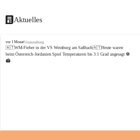
Aktuelles
V
vor 1 Monat
Veranstaltung
o
🇦🇹WM-Fieber in der VS Weinburg am Saßbach🇦🇹Heute waren 
l
beim Österreich-Jordanien Spiel Temperaturen bis 3:1 Grad angesagt ⚽️
k
🏟️
s
s
c
h
u
l
e
W
e
i
n
b
u
r