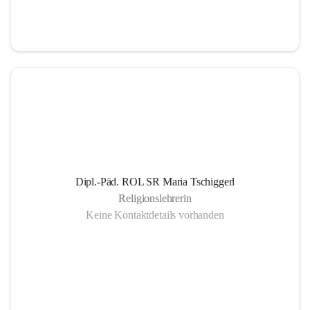
Informationsaustausch über organisatorische und 
schulische Termine.
Gemeinsam organisierte Schulprojekte, die zur 
Gesundheitsförderung der SchülerInnen Eltern und 
LehrerInnen dienen
Einrichtung eines SMS- und E-Mail- Dienstes. Leben 
der Gemeinschaft auch außerhalb des schulischen 
Bereiches, eine offene Gesprächskultur auf einer 
sachlichen Ebene mit allen SchulpartnerInnen.
Dipl.-Päd. ROL SR Maria Tschiggerl
Religionslehrerin
Keine Kontaktdetails vorhanden