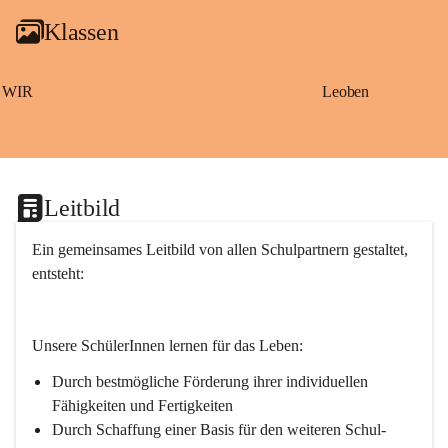
g
Klassen
a
m
S
a
WIR
Leoben
ß
b
a
c
h
Leitbild
Ein gemeinsames Leitbild von allen Schulpartnern gestaltet, 
entsteht:
Unsere SchülerInnen lernen für das Leben:
Durch bestmögliche Förderung ihrer individuellen 
Fähigkeiten und Fertigkeiten
Durch Schaffung einer Basis für den weiteren Schul- 