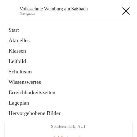
Volksschule Weinburg am Saßbach
Navigation
Volksschule Weinburg am
Start
Saßbach
Aktuelles
Klassen
öffnet
Termine
Leitbild
in
Externe Webseite
neuem
Schulteam
Tab
Wissenswertes
Erreichbarkeitszeiten
Lageplan
Hervorgehobene Bilder
Hauptadresse
Weinburg am Saßbach 55, 8481 Sankt Veit in der
Südsteiermark, AUT