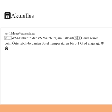
Aktuelles
V
vor 1 Monat
Veranstaltung
o
🇦🇹WM-Fieber in der VS Weinburg am Saßbach🇦🇹Heute waren 
l
beim Österreich-Jordanien Spiel Temperaturen bis 3:1 Grad angesagt ⚽️
k
🏟️
s
s
c
h
u
l
e
W
e
i
n
b
u
r