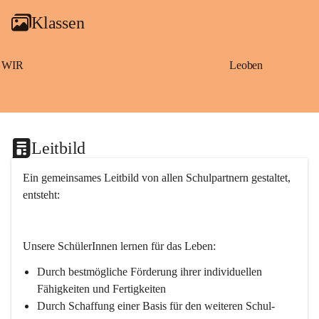
g
Klassen
a
m
S
a
WIR
Leoben
ß
b
a
c
h
Leitbild
Ein gemeinsames Leitbild von allen Schulpartnern gestaltet, 
entsteht:
Unsere SchülerInnen lernen für das Leben:
Durch bestmögliche Förderung ihrer individuellen 
Fähigkeiten und Fertigkeiten
Durch Schaffung einer Basis für den weiteren Schul- 