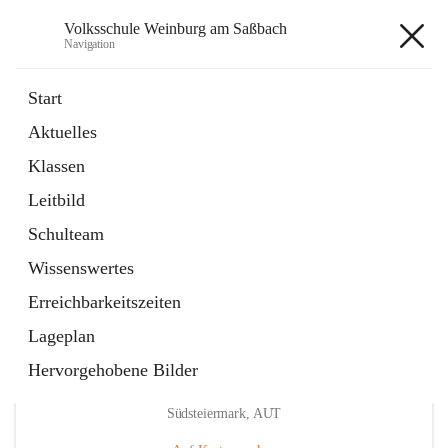
Volksschule Weinburg am Saßbach
Navigation
Volksschule Weinburg am
Start
Saßbach
Aktuelles
Klassen
öffnet
Termine
Leitbild
in
Externe Webseite
neuem
Schulteam
Tab
Wissenswertes
Erreichbarkeitszeiten
Lageplan
Hervorgehobene Bilder
Hauptadresse
Weinburg am Saßbach 55, 8481 Sankt Veit in der
Südsteiermark, AUT