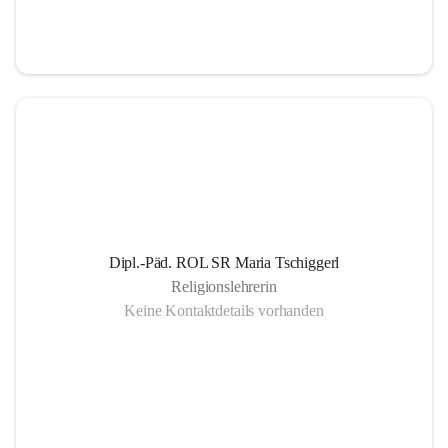
Informationsaustausch über organisatorische und 
schulische Termine.
Gemeinsam organisierte Schulprojekte, die zur 
Gesundheitsförderung der SchülerInnen Eltern und 
LehrerInnen dienen
Einrichtung eines SMS- und E-Mail- Dienstes. Leben 
der Gemeinschaft auch außerhalb des schulischen 
Bereiches, eine offene Gesprächskultur auf einer 
sachlichen Ebene mit allen SchulpartnerInnen.
Dipl.-Päd. ROL SR Maria Tschiggerl
Religionslehrerin
Keine Kontaktdetails vorhanden