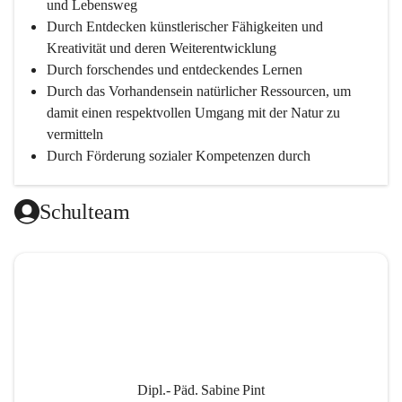
und Lebensweg
Durch Entdecken künstlerischer Fähigkeiten und 
Kreativität und deren Weiterentwicklung
Durch forschendes und entdeckendes Lernen
Durch das Vorhandensein natürlicher Ressourcen, um 
damit einen respektvollen Umgang mit der Natur zu 
vermitteln
Durch Förderung sozialer Kompetenzen durch 
gegenseitige Akzeptanz und Wertschätzung
Durch Einsatz moderner Lehrmittel für einen 
Schulteam
zeitgerechten Unterricht
Durch die Zusammenarbeit mit außerschulischen 
Personen, wird dann eine lebendige und intensive 
Auseinandersetzung mit der Wirtschaftssprache 
Englisch ermöglicht
Durch klare Absprachen und einen vorausschauenden 
Umgang mit den Leistungsanforderungen 
weiterführender Schulen
Dipl.- Päd. Sabine Pint
Durch vorausschauende Jahresplanung