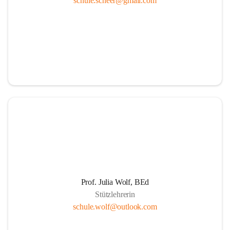
schule.scheer@gmail.com
Ressourcen
Durch die aktive Mitverantwortung aller am 
Schulleben beteiligten Personen
Durch Weiterführung des Ideals lebenslangen 
Lernens für Kinder, Eltern und PädagogInnen
Durch Wahrnehmen der SchülerInnen als individuelle 
Persönlichkeiten und einfühlsame Begegnungen mit 
jedem Schüler. Übernahme der Verantwortung der 
Eltern für die persönliche Entwicklung ihrer Kinder 
durch positive Lernerfahrungen in einer von Respekt 
getragenen sozialen Gemeinschaft.
Die Schule als Ort der Gemeinschaft und der Kooperation
Prof. Julia Wolf, BEd
Stützlehrerin
Um die Herausforderungen zu meistern, etablieren 
schule.wolf@outlook.com
wir eine Erziehungspartnerschaft, die von Offenheit, 
gegenseitige Wertschätzung, Respekt, Freundlichkeit 