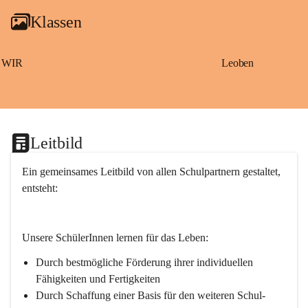
g
Klassen
a
m
S
a
WIR
Leoben
ß
b
a
c
h
Leitbild
Ein gemeinsames Leitbild von allen Schulpartnern gestaltet, 
entsteht:
Unsere SchülerInnen lernen für das Leben:
Durch bestmögliche Förderung ihrer individuellen 
Fähigkeiten und Fertigkeiten
Durch Schaffung einer Basis für den weiteren Schul- 