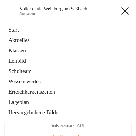
Volksschule Weinburg am Saßbach
Navigation
Volksschule Weinburg am
Start
Saßbach
Aktuelles
Klassen
öffnet
Termine
Leitbild
in
Externe Webseite
neuem
Schulteam
Tab
Wissenswertes
Erreichbarkeitszeiten
Lageplan
Hervorgehobene Bilder
Hauptadresse
Weinburg am Saßbach 55, 8481 Sankt Veit in der
Südsteiermark, AUT