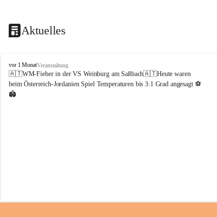
Aktuelles
V
vor 1 Monat
Veranstaltung
o
🇦🇹WM-Fieber in der VS Weinburg am Saßbach🇦🇹Heute waren 
l
beim Österreich-Jordanien Spiel Temperaturen bis 3:1 Grad angesagt ⚽️
k
🏟️
s
s
c
h
u
l
e
W
e
i
n
b
u
r