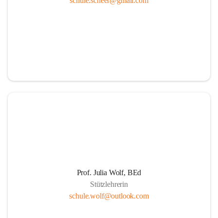
schule.scheer@gmail.com
Ressourcen
Durch die aktive Mitverantwortung aller am 
Schulleben beteiligten Personen
Durch Weiterführung des Ideals lebenslangen 
Lernens für Kinder, Eltern und PädagogInnen
Durch Wahrnehmen der SchülerInnen als individuelle 
Persönlichkeiten und einfühlsame Begegnungen mit 
jedem Schüler. Übernahme der Verantwortung der 
Eltern für die persönliche Entwicklung ihrer Kinder 
durch positive Lernerfahrungen in einer von Respekt 
getragenen sozialen Gemeinschaft.
Die Schule als Ort der Gemeinschaft und der Kooperation
Prof. Julia Wolf, BEd
Stützlehrerin
Um die Herausforderungen zu meistern, etablieren 
schule.wolf@outlook.com
wir eine Erziehungspartnerschaft, die von Offenheit, 
gegenseitige Wertschätzung, Respekt, Freundlichkeit 