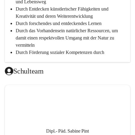
und Lebensweg
Durch Entdecken künstlerischer Fähigkeiten und 
Kreativität und deren Weiterentwicklung
Durch forschendes und entdeckendes Lernen
Durch das Vorhandensein natürlicher Ressourcen, um 
damit einen respektvollen Umgang mit der Natur zu 
vermitteln
Durch Förderung sozialer Kompetenzen durch 
gegenseitige Akzeptanz und Wertschätzung
Durch Einsatz moderner Lehrmittel für einen 
Schulteam
zeitgerechten Unterricht
Durch die Zusammenarbeit mit außerschulischen 
Personen, wird dann eine lebendige und intensive 
Auseinandersetzung mit der Wirtschaftssprache 
Englisch ermöglicht
Durch klare Absprachen und einen vorausschauenden 
Umgang mit den Leistungsanforderungen 
weiterführender Schulen
Dipl.- Päd. Sabine Pint
Durch vorausschauende Jahresplanung