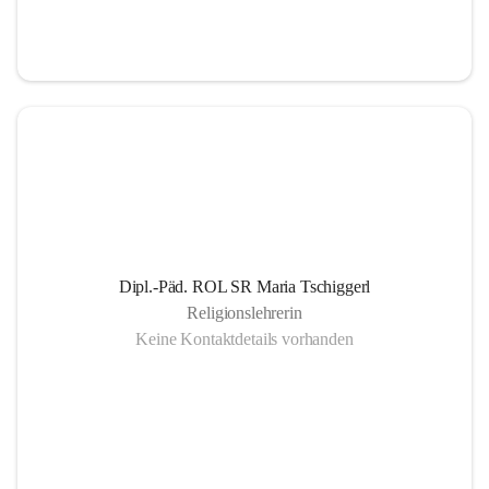
Informationsaustausch über organisatorische und 
schulische Termine.
Gemeinsam organisierte Schulprojekte, die zur 
Gesundheitsförderung der SchülerInnen Eltern und 
LehrerInnen dienen
Einrichtung eines SMS- und E-Mail- Dienstes. Leben 
der Gemeinschaft auch außerhalb des schulischen 
Bereiches, eine offene Gesprächskultur auf einer 
sachlichen Ebene mit allen SchulpartnerInnen.
Dipl.-Päd. ROL SR Maria Tschiggerl
Religionslehrerin
Keine Kontaktdetails vorhanden